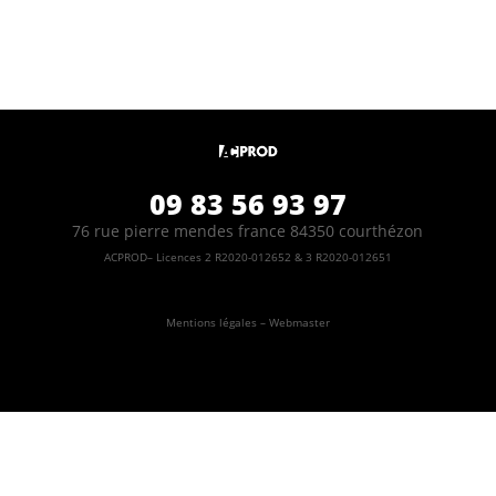
09 83 56 93 97
76 rue pierre mendes france 84350 courthézon
ACPROD– Licences 2 R2020-012652 & 3 R2020-012651
Mentions légales – Webmaster