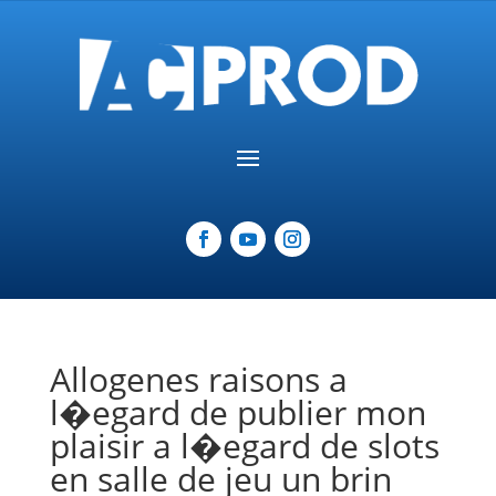
Allogenes raisons a
l�egard de publier mon
plaisir a l�egard de slots
en salle de jeu un brin