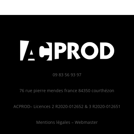
09 83 56 93 97
76 rue pierre mendes france 84350 courthézon
ACPROD– Licences 2 R2020-012652 & 3 R2020-012651
Mentions légales – Webmaster