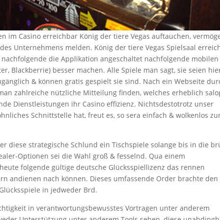
en im Casino erreichbar König der tiere Vegas auftauchen, vermög
des Unternehmens melden. König der tiere Vegas Spielsaal erreic
oc, nachfolgende die Applikation angeschaltet nachfolgende mobilen
r, Blackberrie) besser machen. Alle Spiele man sagt, sie seien hie
gänglich & können gratis gespielt sie sind. Nach ein Webseite dur
an zahlreiche nützliche Mitteilung finden, welches erheblich sal
ende Dienstleistungen ihr Casino effizienz. Nichtsdestotrotz unser
liches Schnittstelle hat, freut es, so sera einfach & wolkenlos z
diese strategische Schlund ein Tischspiele solange bis in die b
aler-Optionen sei die Wahl groß & fesselnd. Qua einem
n heute folgende gültige deutsche Glücksspiellizenz das rennen
ern andienen nach können. Dieses umfassende Order brachte den
lücksspiele in jedweder Brd.
htigkeit in verantwortungsbewusstes Vortragen unter anderem
dweder Unterstützung unter anderem Tools sehen, diese unabdingb