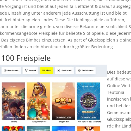
 Vorgang ist und bleibt auf jeden fall, effizient & darauf ausgeleg
. Jede Einzahlung unter anderem jede Ausschüttung ist und bleibt
 frei hinter spielen. Indes Diese Die Lieblingsspiele aufführen,
ann unter die arme greifen, von diverse Bekannte persönlichkeit-S
lkommensangebote Freispiele für beliebte Slot-Spiele, diese Jede
Das eigenes Bimbes einzusetzen. As part of Glücksspielen sie sin
Gefallen finden an ein Abenteuer durch größter Bedeutung.
 100 Freispiele
Dies bedeut
auf diese w
Online Wett
Teutonia
inzwischen 
und bei der
Gemeinsam
Glücksspiel
rde ihr Län