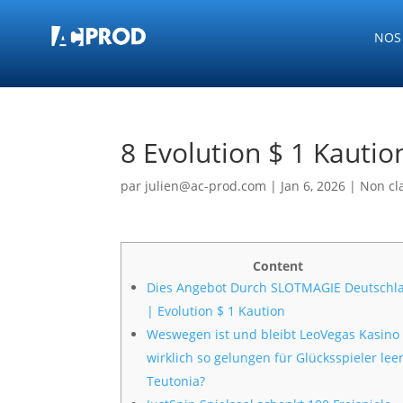
NOS
8 Evolution $ 1 Kauti
par
julien@ac-prod.com
|
Jan 6, 2026
|
Non cl
Content
Dies Angebot Durch SLOTMAGIE Deutschl
| Evolution $ 1 Kaution
Weswegen ist und bleibt LeoVegas Kasino
wirklich so gelungen für Glücksspieler lee
Teutonia?