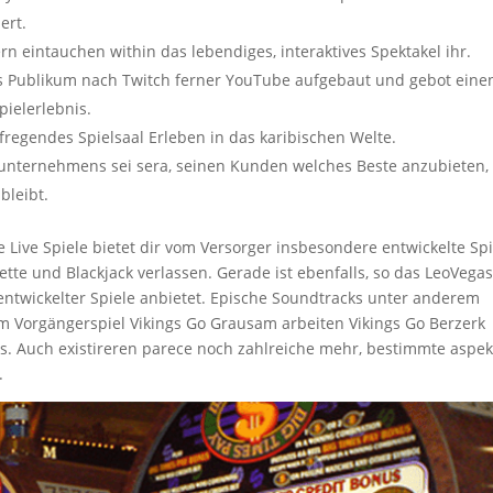
ert.
ern eintauchen within das lebendiges, interaktives Spektakel ihr.
es Publikum nach Twitch ferner YouTube aufgebaut und gebot eine
pielerlebnis.
fregendes Spielsaal Erleben in das karibischen Welte.
lunternehmens sei sera, seinen Kunden welches Beste anzubieten,
bleibt.
 Live Spiele bietet dir vom Versorger insbesondere entwickelte Sp
tte und Blackjack verlassen. Gerade ist ebenfalls, so das LeoVega
ntwickelter Spiele anbietet. Epische Soundtracks unter anderem
 Vorgängerspiel Vikings Go Grausam arbeiten Vikings Go Berzerk
. Auch existireren parece noch zahlreiche mehr, bestimmte aspek
.