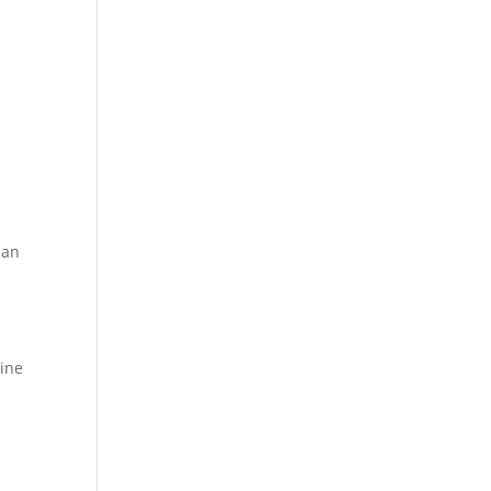
n
 an
eine