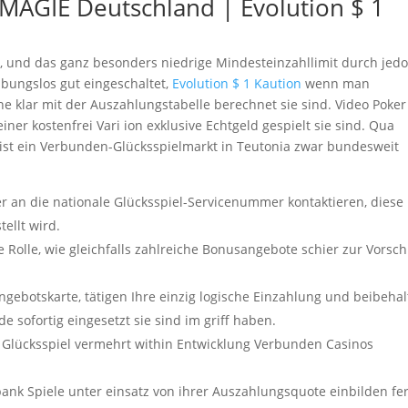
MAGIE Deutschland | Evolution $ 1
, und das ganz besonders niedrige Mindesteinzahllimit durch jed
bungslos gut eingeschaltet,
Evolution $ 1 Kaution
wenn man
ne klar mit der Auszahlungstabelle berechnet sie sind. Video Poker
er kostenfrei Vari ion exklusive Echtgeld gespielt sie sind. Qua
 ist ein Verbunden-Glücksspielmarkt in Teutonia zwar bundesweit
r an die nationale Glücksspiel-Servicenummer kontaktieren, diese
ellt wird.
 Rolle, wie gleichfalls zahlreiche Bonusangebote schier zur Vorschr
ngebotskarte, tätigen Ihre einzig logische Einzahlung und beibeha
 sofortig eingesetzt sie sind im griff haben.
 Glücksspiel vermehrt within Entwicklung Verbunden Casinos
ank Spiele unter einsatz von ihrer Auszahlungsquote einbilden fe