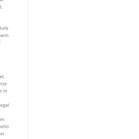
t,
tufe
rmann
d
et,
eise
e in
legal
en
behö
der