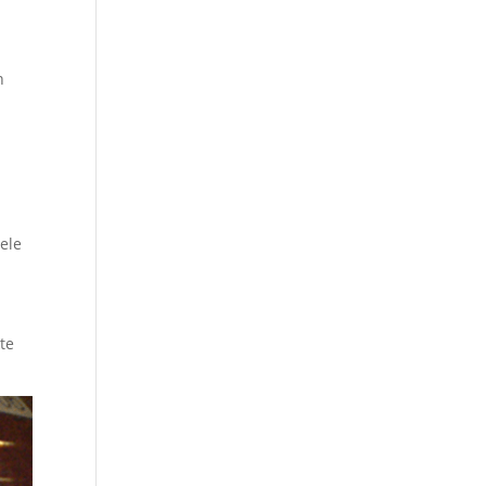
n
iele
s
te