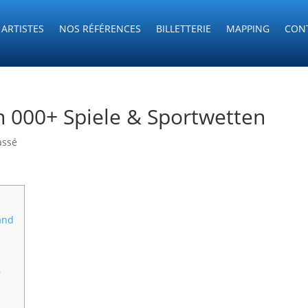
 ARTISTES
NOS RÉFÉRENCES
BILLETTERIE
MAPPING
CON
on 000+ Spiele & Sportwetten
assé
and
r