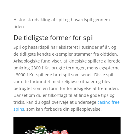
Historisk udvikling af spil og hasardspil gennem
tiden
De tidligste former for spil
Spil og hasardspil har eksisteret i tusinder af år, og
de tidligste kendte eksempler stammer fra oldtiden.
Arkæologiske fund viser, at kinesiske spillere allerede
omkring 2300 f.Kr. brugte terninger, mens egypterne
i 3000 f.Kr. spillede brætspil som senet. Disse spil
var ofte forbundet med religiøse ritualer og blev
betragtet som en form for forudsigelse af fremtiden.
Uanset om du er tilkortlagt til at finde gode tips og
tricks, kan du også overveje at undersøge
casino free
spins
, som kan forbedre din spilleoplevelse.