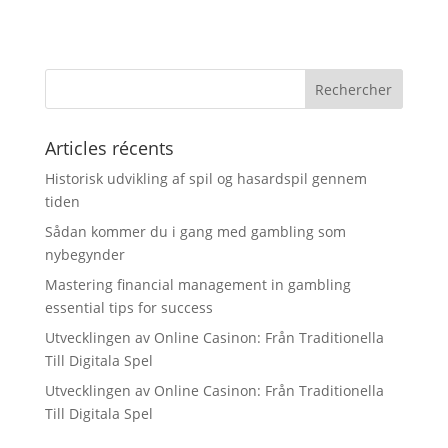
Articles récents
Historisk udvikling af spil og hasardspil gennem
tiden
Sådan kommer du i gang med gambling som
nybegynder
Mastering financial management in gambling
essential tips for success
Utvecklingen av Online Casinon: Från Traditionella
Till Digitala Spel
Utvecklingen av Online Casinon: Från Traditionella
Till Digitala Spel