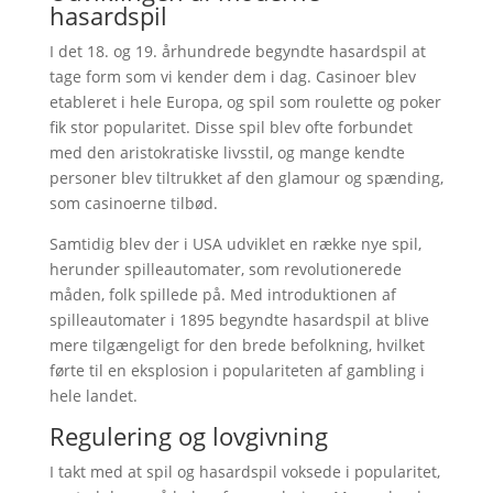
hasardspil
I det 18. og 19. århundrede begyndte hasardspil at
tage form som vi kender dem i dag. Casinoer blev
etableret i hele Europa, og spil som roulette og poker
fik stor popularitet. Disse spil blev ofte forbundet
med den aristokratiske livsstil, og mange kendte
personer blev tiltrukket af den glamour og spænding,
som casinoerne tilbød.
Samtidig blev der i USA udviklet en række nye spil,
herunder spilleautomater, som revolutionerede
måden, folk spillede på. Med introduktionen af
spilleautomater i 1895 begyndte hasardspil at blive
mere tilgængeligt for den brede befolkning, hvilket
førte til en eksplosion i populariteten af gambling i
hele landet.
Regulering og lovgivning
I takt med at spil og hasardspil voksede i popularitet,