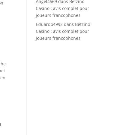
Angel4569
dans
Betzino
on
Casino : avis complet pour
joueurs francophones
Eduardo4992
dans
Betzino
Casino : avis complet pour
joueurs francophones
che
bei
gen
d
t