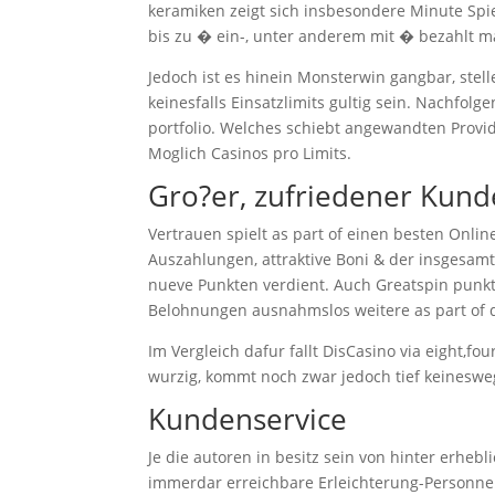
keramiken zeigt sich insbesondere Minute Spi
bis zu � ein-, unter anderem mit � bezahlt 
Jedoch ist es hinein Monsterwin gangbar, ste
keinesfalls Einsatzlimits gultig sein. Nachfolg
portfolio. Welches schiebt angewandten Provi
Moglich Casinos pro Limits.
Gro?er, zufriedener Kun
Vertrauen spielt as part of einen besten Onli
Auszahlungen, attraktive Boni & der insgesamt
nueve Punkten verdient. Auch Greatspin punk
Belohnungen ausnahmslos weitere as part of d
Im Vergleich dafur fallt DisCasino via eight,f
wurzig, kommt noch zwar jedoch tief keinesweg
Kundenservice
Je die autoren in besitz sein von hinter erhe
immerdar erreichbare Erleichterung-Personnel.