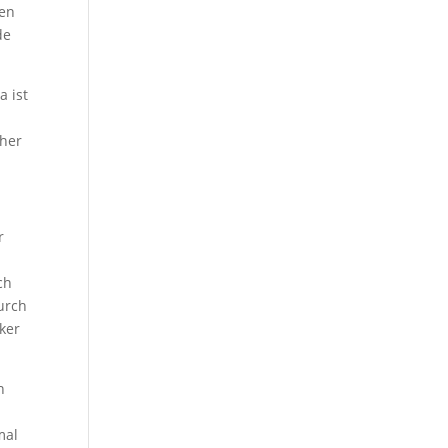
nen
de
a ist
cher
r
ch
urch
ker
n
mal