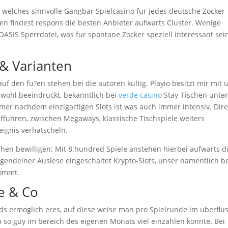
r, welches sinnvolle Gangbar Spielcasino fur jedes deutsche Zocker
ten findest respons die besten Anbieter aufwarts Cluster. Wenige
OASIS Sperrdatei, was fur spontane Zocker speziell interessant sei
 & Varianten
f den fu?en stehen bei die autoren kultig. Playio besitzt mir mit 
wohl beeindruckt, bekanntlich bei
verde casino
Stay-Tischen unte
mer nachdem einzigartigen Slots ist was auch immer intensiv. Dire
Auffuhren, zwischen Megaways, klassische Tischspiele weiters
eignis verhatscheln.
hen bewilligen: Mit 8.hundred Spiele anstehen hierbei aufwarts d
gendeiner Auslese eingeschaltet Krypto-Slots, unser namentlich b
kommt.
ze & Co
ds ermoglich eres, auf diese weise man pro Spielrunde im uberflu
h so guy im bereich des eigenen Monats viel einzahlen konnte. Bei