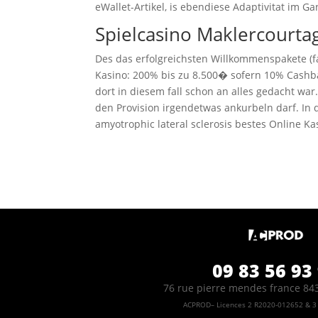
eWallet-Artikel, is ebendiese Adaptivitat im G
Spielcasino Maklercourt
Des das erfolgreichsten Willkommenspakete (f
Kasino: 200% bis zu 8.500� sofern 10% Cashb
dort in diesem fall schon an alles gedacht war
den Provision irgendetwas ankurbeln darf. In de
amyotrophic lateral sclerosis bestes Online Kas
09 83 56 93
76 rue pierre mendes france 84
ACPROD– Licences 2 R2020-012652 & 3