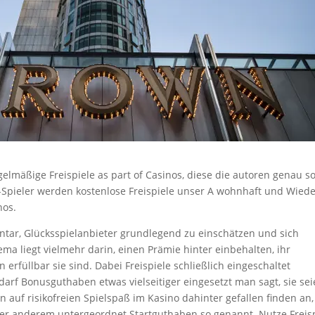
lmäßige Freispiele as part of Casinos, diese die autoren genau s
l-Spieler werden kostenlose Freispiele unser A wohnhaft und Wied
nos.
entar, Glücksspielanbieter grundlegend zu einschätzen und sich
a liegt vielmehr darin, einen Prämie hinter einbehalten, ihr
rfüllbar sie sind. Dabei Freispiele schließlich eingeschaltet
darf Bonusguthaben etwas vielseitiger eingesetzt man sagt, sie sei
n auf risikofreien Spielspaß im Kasino dahinter gefallen finden an,
nter anderem untergeordnet Startguthaben so genannt. Nutze Freis