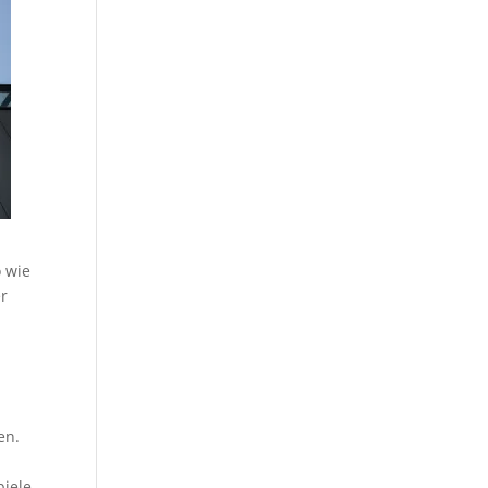
o wie
er
en.
piele