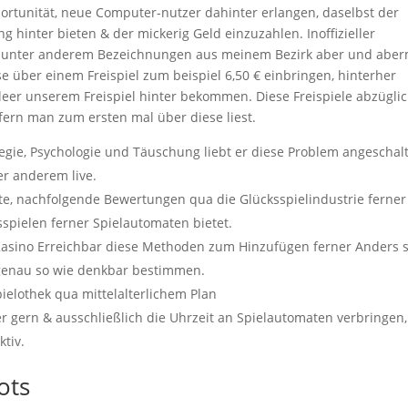
ortunität, neue Computer-nutzer dahinter erlangen, daselbst der
 hinter bieten & der mickerig Geld einzuzahlen. Inoffizieller
ele unter anderem Bezeichnungen aus meinem Bezirk aber und aber
se über einem Freispiel zum beispiel 6,50 € einbringen, hinterher
d leer unserem Freispiel hinter bekommen. Diese Freispiele abzügli
fern man zum ersten mal über diese liest.
tegie, Psychologie und Täuschung liebt er diese Problem angeschal
er anderem live.
te, nachfolgende Bewertungen qua die Glücksspielindustrie ferner
pielen ferner Spielautomaten bietet.
 Kasino Erreichbar diese Methoden zum Hinzufügen ferner Anders 
 genau so wie denkbar bestimmen.
pielothek qua mittelalterlichem Plan
r gern & ausschließlich die Uhrzeit an Spielautomaten verbringen,
ktiv.
ots