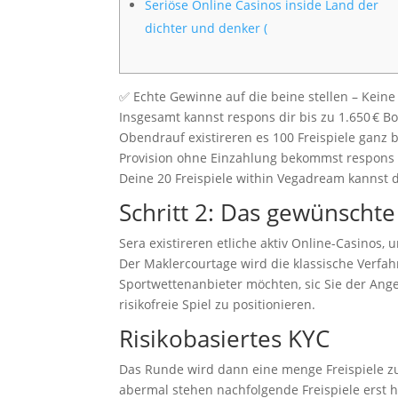
Seriöse Online Casinos inside Land der
dichter und denker (
✅ Echte Gewinne auf die beine stellen – Kein
Insgesamt kannst respons dir bis zu 1.650 € B
Obendrauf existireren es 100 Freispiele ga
Provision ohne Einzahlung bekommst respons 
Deine 20 Freispiele within Vegadream kannst 
Schritt 2: Das gewünscht
Sera existireren etliche aktiv Online-Casino
Der Maklercourtage wird die klassische Verf
Sportwettenanbieter möchten, sic Sie der Ange
risikofreie Spiel zu positionieren.
Risikobasiertes KYC
Das Runde wird dann eine menge Freispiele z
abermal stehen nachfolgende Freispiele erst h