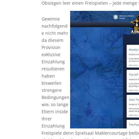
Obsiegen leer einen Freispielen – jede menge s
Gewinne
nachfolgend
e nicht mehr
da diesem
Provision
exklusive
Einzahlung
resultieren
haben
bisweilen
strengere
Bedingungen
wie, so lange
Eltern inside
Ihrer
Einzahlung
Freispiele denn Spielsaal Maklercourtage bei