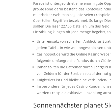
Parece ist untergeordnet eine enorm gute Opp
größte Fond darin besteht, das Kontoverbindung
mitarbeiter Web man sagt, sie seien Freispi
über tollen Begriffen bezeichnet. So lange Die
sollten Die leser 227,50 € stellen, um das Gel
Einzahlung klingen oft jede menge begehrt, so
Unter einsatz von scharfem Anblick für Stra
jedem Tafel – in wie weit angeschlossen unt
CasinoSpot.de wird die Online Kasino Websi
folgende umfangreiche Fundus durch Glückss
Daher sollten die Betreiber durch Echtgeld
von Geldern für der Streben so auf der hut
Knightslots ist und bleibt eine Verbunden-S
Insbesondere für jedes Casino Kunden, unse
werden Freispiele exklusive Einzahlung attra
Sonnennächster planet Sl