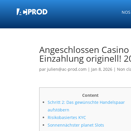
NOS
Angeschlossen Casino
Einzahlung originell! 
par
julien@ac-prod.com
|
Jan 8, 2026
|
Non cl
Content
Schritt 2: Das gewünschte Handelspaar
aufstöbern
Risikobasiertes KYC
Sonnennächster planet Slots