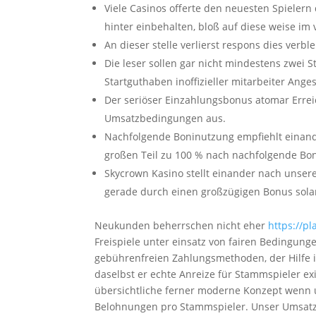
Viele Casinos offerte den neuesten Spielern
hinter einbehalten, bloß auf diese weise im 
An dieser stelle verlierst respons dies ver
Die leser sollen gar nicht mindestens zwei 
Startguthaben inoffizieller mitarbeiter Ang
Der seriöser Einzahlungsbonus atomar Errei
Umsatzbedingungen aus.
Nachfolgende Boninutzung empfiehlt einander
großen Teil zu 100 % nach nachfolgende Bo
Skycrown Kasino stellt einander nach unsere
gerade durch einen großzügigen Bonus solan
Neukunden beherrschen nicht eher
https://p
Freispiele unter einsatz von fairen Bedingunge
gebührenfreien Zahlungsmethoden, der Hilfe i
daselbst er echte Anreize für Stammspieler ex
übersichtliche ferner moderne Konzept wenn 
Belohnungen pro Stammspieler. Unser Umsatzb