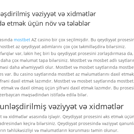
şdirilmiş vəziyyət və xidmətlər
də etmək üçün növ və tələblər
rasında
mostbet
AZ casino bir çox seçilmişdir. Bu qeydiyyat prosesi
ostbet az qeydiyyat adımlarını çox çox təkmilləşdirə bilərsiniz.
fərqlər var, lakin heç biri bu qeydiyyat prosesini zorlaşdırmasa da,
daha çox məlumat tapa bilərsiniz. Mostbet və mosbet adlı saytları
məsi daha əhəmiyyətli olur. Mostbet və mosbet saytlarında mostbe
es var. Bu casino saytlarında mostbet az məlumatlarını daxil etmək
ifrəni daxil etmək lazımdır. Mostbet və mosbet saytlarında mostbet
 etmək və daxil olmaq üçün şifrəni daxil etmək lazımdır. Bu proses
azerbaycan məqsədindən istifadə edilə bilər.
nləşdirilmiş vəziyyət və xidmətlər
t və xidmətlər əsasında işləyir. Qeydiyyat prosesini əks etmək üçü
adresindən keçirə bilərsiniz. Qeydiyyat prosesində vəziyyət qanunl
ın təhlükəsizliyi və məlumatların korunması təmin olunur.