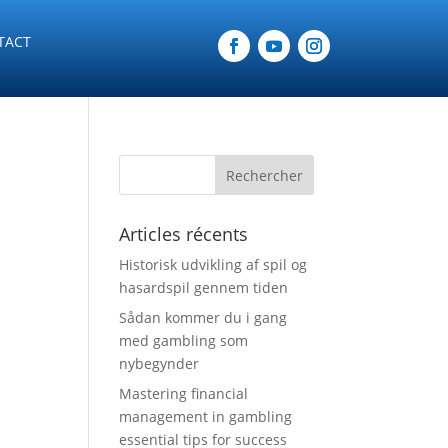
TACT
Articles récents
Historisk udvikling af spil og
hasardspil gennem tiden
Sådan kommer du i gang
med gambling som
nybegynder
Mastering financial
management in gambling
essential tips for success