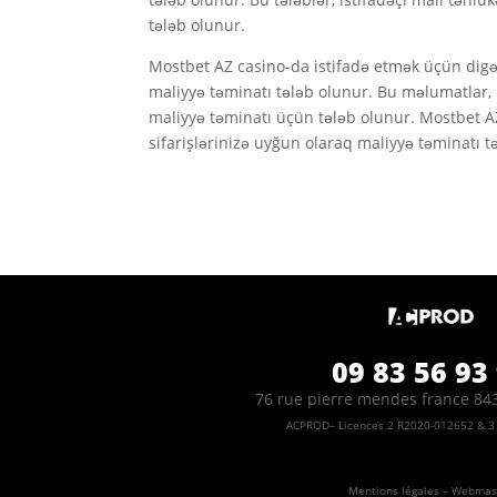
tələb olunur.
Mostbet AZ casino-da istifadə etmək üçün digər
maliyyə təminatı tələb olunur. Bu məlumatlar, i
maliyyə təminatı üçün tələb olunur. Mostbet A
sifarişlərinizə uyğun olaraq maliyyə təminatı t
09 83 56 93
76 rue pierre mendes france 84
ACPROD– Licences 2 R2020-012652 & 3
Mentions légales – Webmas