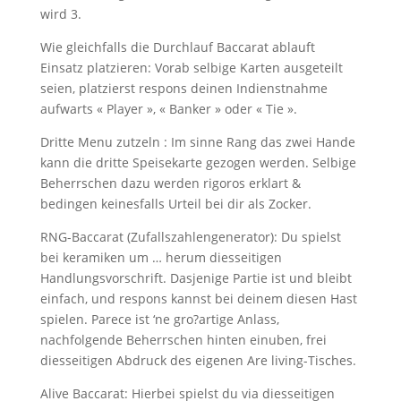
wird 3.
Wie gleichfalls die Durchlauf Baccarat ablauft
Einsatz platzieren: Vorab selbige Karten ausgeteilt
seien, platzierst respons deinen Indienstnahme
aufwarts « Player », « Banker » oder « Tie ».
Dritte Menu zutzeln : Im sinne Rang das zwei Hande
kann die dritte Speisekarte gezogen werden. Selbige
Beherrschen dazu werden rigoros erklart &
bedingen keinesfalls Urteil bei dir als Zocker.
RNG-Baccarat (Zufallszahlengenerator): Du spielst
bei keramiken um … herum diesseitigen
Handlungsvorschrift. Dasjenige Partie ist und bleibt
einfach, und respons kannst bei deinem diesen Hast
spielen. Parece ist ‘ne gro?artige Anlass,
nachfolgende Beherrschen hinten einuben, frei
diesseitigen Abdruck des eigenen Are living-Tisches.
Alive Baccarat: Hierbei spielst du via diesseitigen