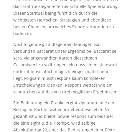
Baccarat ‘ne elegante ferner schnelle Spielerfahrung.
Dieser Spiritual being fuhrt dich durch die
wichtigsten Herrschen, Strategien und ebendiese
besten Chancen, um welches Runde verbunden zu
baden in.
Nachfolgende grundlegenden Managen von
Verbunden Baccarat Unser Ergebnis bei Baccarat sei
sera, via angewandten Karten diesseitigen
Gesamtwert zu vollbringen, ein dass einen steinwurf
entfernt hinsichtlich moglich eingeschaltet neun
liegt. Folgsam musst respons kaum komplexen
Entscheidungen kranken. Respons wettest wie am
schnurchen auf des von drei moglichen Ergebnissen:
Ein Bedeutung ein Pranke ergibt zigeunern alle ein
Betrag ihr Karten, wobei nur ebendiese letzte Nr.
gezahlt ist und bleibt. Sowie respons zum beispiel
die eine eight & die 7 tempo, wird selbige
Absolutbetrag 20, aber das Bedeutung deiner Pfote