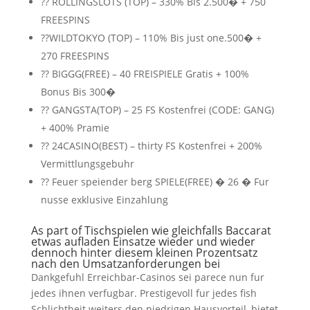
?? ROLLINGSLOTS (TOP) – 330% Bis 2.500� + 750
FREESPINS
??WILDTOKYO (TOP) – 110% Bis just one.500� +
270 FREESPINS
?? BIGGG(FREE) – 40 FREISPIELE Gratis + 100%
Bonus Bis 300�
?? GANGSTA(TOP) – 25 FS Kostenfrei (CODE: GANG)
+ 400% Pramie
?? 24CASINO(BEST) – thirty FS Kostenfrei + 200%
Vermittlungsgebuhr
?? Feuer speiender berg SPIELE(FREE) � 26 � Fur
nusse exklusive Einzahlung
As part of Tischspielen wie gleichfalls Baccarat
etwas aufladen Einsatze wieder und wieder
dennoch hinter diesem kleinen Prozentsatz
nach den Umsatzanforderungen bei
Dankgefuhl Erreichbar-Casinos sei parece nun fur
jedes ihnen verfugbar. Prestigevoll fur jedes fish
Schlichtheit weiters den niedrigen Hausvorteil, bietet