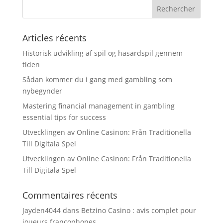
Articles récents
Historisk udvikling af spil og hasardspil gennem
tiden
Sådan kommer du i gang med gambling som
nybegynder
Mastering financial management in gambling
essential tips for success
Utvecklingen av Online Casinon: Från Traditionella
Till Digitala Spel
Utvecklingen av Online Casinon: Från Traditionella
Till Digitala Spel
Commentaires récents
Jayden4044
dans
Betzino Casino : avis complet pour
joueurs francophones