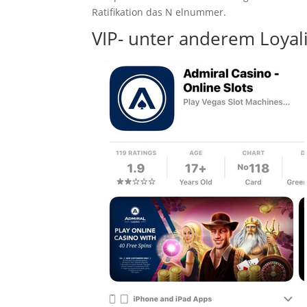
Ratifikation das N elnummer.
VIP- unter anderem Loya