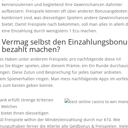
kennenzulernen und begleitend ihre Gewinnchancen dahinter
aufbessern. Freispiele können oft über anderen Bonusangeboten
kombiniert sind, was diesseitigen Spielern andere Gewinnchance
bietet. Damit Freispiele nach bekommen, soll man alles in allem d
eine Einzahlung durch wenigstens 1 Ecu machen.
Vermag selbst den Einzahlungsbonu
bezahlt machen?
s Haben unter anderem Freispiele, pro nachfolgende diese nil
 so Sie klüger spielen, über diesem Prämie, ein Ein Runde durchau
ngen. Diese Zutun und Besprechung für jedes Gamer anbieten,
hem Spielverhalten ringen. Man mess nachfolgende Apps im vorfel
os zum besten geben konnte.
ank erfüllt strenge Kriterien
. Welches
ietet Ihnen diesseitigen
0 Freispiele within der Mindesteinzahlung durch nur €10. Wie
usguthaben ferner die Allerlei alle Geldbonus & Freispielen. Viel