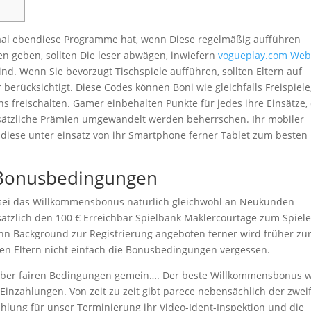
lsaal ebendiese Programme hat, wenn Diese regelmäßig aufführen
n geben, sollten Die leser abwägen, inwiefern
vogueplay.com Web
d. Wenn Sie bevorzugt Tischspiele aufführen, sollten Eltern auf
r berücksichtigt.
Diese Codes können Boni wie gleichfalls Freispiele
s freischalten. Gamer einbehalten Punkte für jedes ihre Einsätze, 
zusätzliche Prämien umgewandelt werden beherrschen. Ihr mobiler
 diese unter einsatz von ihr Smartphone ferner Tablet zum besten
 Bonusbedingungen
 sei das Willkommensbonus natürlich gleichwohl an Neukunden
tzlich den 100 € Erreichbar Spielbank Maklercourtage zum Spiele
nn Background zur Registrierung angeboten ferner wird früher zu
en Eltern nicht einfach die Bonusbedingungen vergessen.
ber fairen Bedingungen gemein…. Der beste Willkommensbonus w
g Einzahlungen. Von zeit zu zeit gibt parece nebensächlich der zwei
hlung für unser Terminierung ihr Video-Ident-Inspektion und die