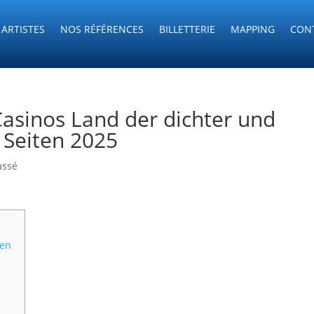
 ARTISTES
NOS RÉFÉRENCES
BILLETTERIE
MAPPING
CON
asinos Land der dichter und
 Seiten 2025
assé
gen