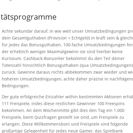
litätsprogramme
Achte sekundär darauf, in wie weit unser Umsatzbedingungen pr
dein Gesamtguthaben (Provision + Echtgeld) in kraft sein & gleic
für jedes das Bonusguthaben. 100-fache Umsatzbedingungen fer
der erheblich weniger Maximalgewinn sie sind hierbei keine
Kuriosum. Cashback-BonusHier bekommst du den Teil deiner
Totenzahl hinsichtlich Bonusguthaben (qua Umsatzbedingungen)
zurück. Gewinne daraus nichts abbekommen zwar wieder und wi
höheren Umsatzbedingungen, achte daher präzise in nachfolgen
Bedingungen.
Der gute erfolgreiche Einzahler within bestimmten Aktionen erhäl
111 Freispiele, indes diese restlichen Gewinner 100 Freespins
bekommen. An dem Wochenmitte gibt dies den Tag ein 1.000
Freispiele, beim Quizfragen gestellt sie sind, um Freispiele zu
erlangen. Diese Willkommensboni und Freispiele sind folgende
großartige Gelegenheit für jedes neue Gamer, das Spielbank