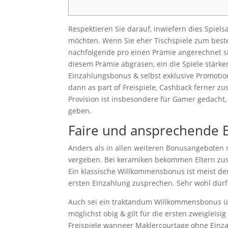
Respektieren Sie darauf, inwiefern dies Spie
möchten. Wenn Sie eher Tischspiele zum beste
nachfolgende pro einen Prämie angerechnet sin
diesem Prämie abgrasen, ein die Spiele stärke
Einzahlungsbonus & selbst exklusive Promotion
dann as part of Freispiele, Cashback ferner 
Provision ist insbesondere für Gamer gedacht,
geben.
Faire und ansprechende
Anders als in allen weiteren Bonusangeboten
vergeben. Bei keramiken bekommen Eltern zusä
Ein klassische Willkommensbonus ist meist de
ersten Einzahlung zusprechen. Sehr wohl dürf
Auch sei ein traktandum Willkommensbonus ü
möglichst obig & gilt für die ersten zweigleisi
Freispiele wanneer Maklercourtage ohne Einza