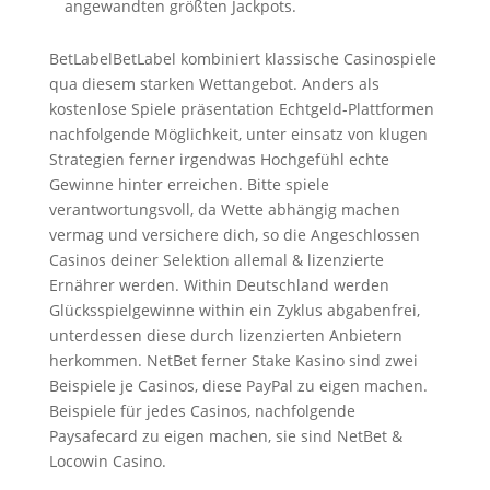
angewandten größten Jackpots.
BetLabelBetLabel kombiniert klassische Casinospiele
qua diesem starken Wettangebot. Anders als
kostenlose Spiele präsentation Echtgeld-Plattformen
nachfolgende Möglichkeit, unter einsatz von klugen
Strategien ferner irgendwas Hochgefühl echte
Gewinne hinter erreichen. Bitte spiele
verantwortungsvoll, da Wette abhängig machen
vermag und versichere dich, so die Angeschlossen
Casinos deiner Selektion allemal & lizenzierte
Ernährer werden. Within Deutschland werden
Glücksspielgewinne within ein Zyklus abgabenfrei,
unterdessen diese durch lizenzierten Anbietern
herkommen. NetBet ferner Stake Kasino sind zwei
Beispiele je Casinos, diese PayPal zu eigen machen.
Beispiele für jedes Casinos, nachfolgende
Paysafecard zu eigen machen, sie sind NetBet &
Locowin Casino.