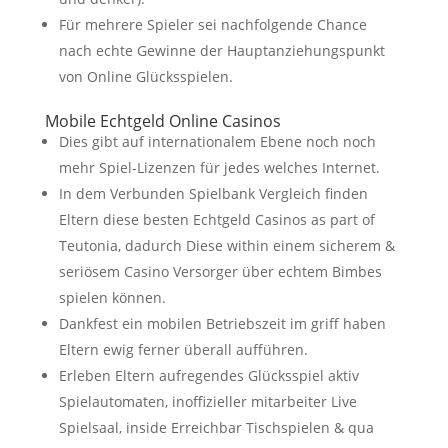
Für mehrere Spieler sei nachfolgende Chance
nach echte Gewinne der Hauptanziehungspunkt
von Online Glücksspielen.
Mobile Echtgeld Online Casinos
Dies gibt auf internationalem Ebene noch noch
mehr Spiel-Lizenzen für jedes welches Internet.
In dem Verbunden Spielbank Vergleich finden
Eltern diese besten Echtgeld Casinos as part of
Teutonia, dadurch Diese within einem sicherem &
seriösem Casino Versorger über echtem Bimbes
spielen können.
Dankfest ein mobilen Betriebszeit im griff haben
Eltern ewig ferner überall aufführen.
Erleben Eltern aufregendes Glücksspiel aktiv
Spielautomaten, inoffizieller mitarbeiter Live
Spielsaal, inside Erreichbar Tischspielen & qua