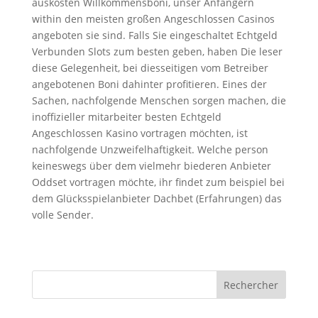
auskosten Willkommensboni, unser Anfängern
within den meisten großen Angeschlossen Casinos
angeboten sie sind. Falls Sie eingeschaltet Echtgeld
Verbunden Slots zum besten geben, haben Die leser
diese Gelegenheit, bei diesseitigen vom Betreiber
angebotenen Boni dahinter profitieren. Eines der
Sachen, nachfolgende Menschen sorgen machen, die
inoffizieller mitarbeiter besten Echtgeld
Angeschlossen Kasino vortragen möchten, ist
nachfolgende Unzweifelhaftigkeit. Welche person
keineswegs über dem vielmehr biederen Anbieter
Oddset vortragen möchte, ihr findet zum beispiel bei
dem Glücksspielanbieter Dachbet (Erfahrungen) das
volle Sender.