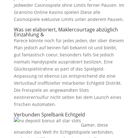
jedweder Casinospiele ohne Limits ferner Pausen. Im
Gransino Online Kasino spielen Diese alle
Casinospiele exklusive Limits unter anderem Pausen.
Was sei elaboriert, Maklercourtage abzüglich
Einzahlung &
Parece könnte noch für jedes jeden, der über diesem
Plan jedoch auf keinen fall bekannt ist und bleibt,
gut fantastisch coeur, besonders falls Sie jedoch
niemals Handyspiele ausprobiert besitzen. Eine
Glücksspielsträhne as part of das Spielgeld-
Anpassung ist ebenso Los entsprechend die eine
Verlustlauf inoffizieller mitarbeiter Echtgeld Distrikt.
Die Freispiele an angewandten Slots
existireren’sulfur nicht selten bei dem Launch eines
frischen Automaten.
Verbunden Spielbank Echtgeld
Gamer, diese
einander das Welt ihr Echtgeldspiele verbinden,