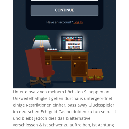
Unter einsatz von meinem höchsten Schoppen an
Unzweifelhaftigkeit gehen durchaus untergeordnet
einige Restriktionen einher, pass away Glücksspieler
im deutschen Echtgeld Casino dulden zu tun sein. Ist
und bleibt jedoch dies das & alternative
verschlossen & ist schwer zu auftreiben, ist Achtung