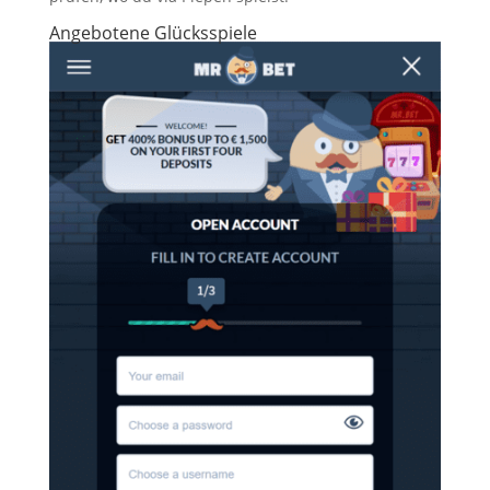
Angebotene Glücksspiele