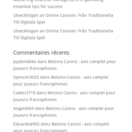
essential tips for success
Utvecklingen av Online Casinon: Från Traditionella
Till Digitala Spel
Utvecklingen av Online Casinon: Från Traditionella
Till Digitala Spel
Commentaires récents
Jayden4044
dans
Betzino Casino : avis complet pour
joueurs francophones
Spencer3033
dans
Betzino Casino : avis complet
pour joueurs francophones
Caden3718
dans
Betzino Casino : avis complet pour
joueurs francophones
Angel4569
dans
Betzino Casino : avis complet pour
joueurs francophones
Eduardo4992
dans
Betzino Casino : avis complet
pour joueurs francophones