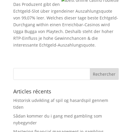
Das Produzent gibt den
Echtgeld-Slot über irgendeiner Auszahlungsquote
von 99,07% leer. Welches dieser tage beste Echtgeld-
Durchgang within einen Erreichbar-Casinos wird
Ugga Bugga von Playtech. Deshalb steht der hoher
RTP-Einfluss je hohe Gewinnchancen & die
interessante Echtgeld-Auszahlungsquote.
Articles récents
Historisk udvikling af spil og hasardspil gennem
tiden
Sådan kommer du i gang med gambling som
nybegynder
Mastering financial management in gambling