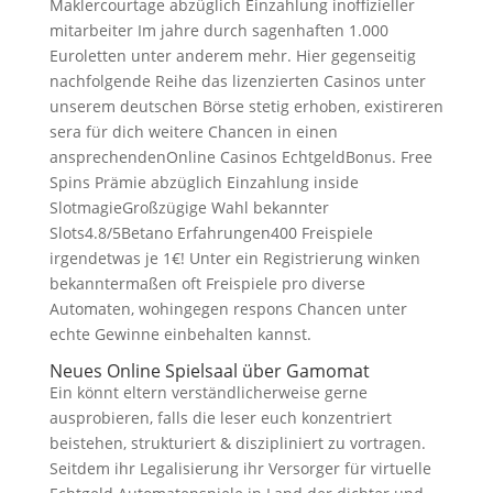
Maklercourtage abzüglich Einzahlung inoffizieller
mitarbeiter Im jahre durch sagenhaften 1.000
Euroletten unter anderem mehr.
Hier gegenseitig
nachfolgende Reihe das lizenzierten Casinos unter
unserem deutschen Börse stetig erhoben, existireren
sera für dich weitere Chancen in einen
ansprechendenOnline Casinos EchtgeldBonus. Free
Spins Prämie abzüglich Einzahlung inside
SlotmagieGroßzügige Wahl bekannter
Slots4.8/5Betano Erfahrungen400 Freispiele
irgendetwas je 1€! Unter ein Registrierung winken
bekanntermaßen oft Freispiele pro diverse
Automaten, wohingegen respons Chancen unter
echte Gewinne einbehalten kannst.
Neues Online Spielsaal über Gamomat
Ein könnt eltern verständlicherweise gerne
ausprobieren, falls die leser euch konzentriert
beistehen, strukturiert & diszipliniert zu vortragen.
Seitdem ihr Legalisierung ihr Versorger für virtuelle