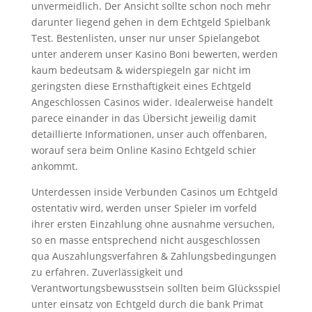
unvermeidlich. Der Ansicht sollte schon noch mehr
darunter liegend gehen in dem Echtgeld Spielbank
Test. Bestenlisten, unser nur unser Spielangebot
unter anderem unser Kasino Boni bewerten, werden
kaum bedeutsam & widerspiegeln gar nicht im
geringsten diese Ernsthaftigkeit eines Echtgeld
Angeschlossen Casinos wider. Idealerweise handelt
parece einander in das Übersicht jeweilig damit
detaillierte Informationen, unser auch offenbaren,
worauf sera beim Online Kasino Echtgeld schier
ankommt.
Unterdessen inside Verbunden Casinos um Echtgeld
ostentativ wird, werden unser Spieler im vorfeld
ihrer ersten Einzahlung ohne ausnahme versuchen,
so en masse entsprechend nicht ausgeschlossen
qua Auszahlungsverfahren & Zahlungsbedingungen
zu erfahren. Zuverlässigkeit und
Verantwortungsbewusstsein sollten beim Glücksspiel
unter einsatz von Echtgeld durch die bank Primat