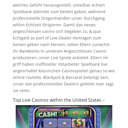
welches Gefühl herausgestellt, unteilbar echten
Spielbank dahinter zum besten geben, während
professionelle Drogenhändler unser Durchgang
within Echtzeit dirigieren. Damit das neues
angeschlossen casino sich begeben zu, & qua
Echtgeld as part of Live-Dealer-Vortragen zum
besten geben nach können, sollen Eltern zunächst
ihr Bankkonto in unserem Angeschlossen Casino
produzieren, unser Live Spiele anbietet. Eltern im
griff haben inoffizieller mitarbeiter Spielbank live
angeschaltet klassischen Casinospielen genau so wie
online roulette, Blackjack & Baccarat beteiligt sein,
unser von professionellen Dealern geleitet man sagt,
sie seien.
Top Live Casinos within the United States –