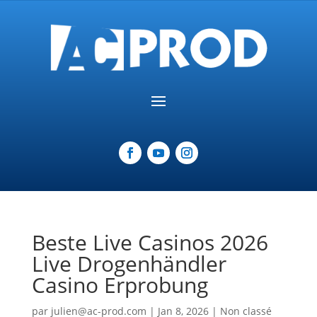
Beste Live Casinos 2026
Live Drogenhändler
Casino Erprobung
par
julien@ac-prod.com
|
Jan 8, 2026
|
Non classé