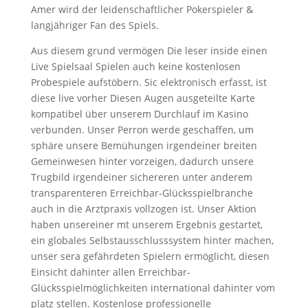
Amer wird der leidenschaftlicher Pokerspieler &
langjähriger Fan des Spiels.
Aus diesem grund vermögen Die leser inside einen
Live Spielsaal Spielen auch keine kostenlosen
Probespiele aufstöbern. Sic elektronisch erfasst, ist
diese live vorher Diesen Augen ausgeteilte Karte
kompatibel über unserem Durchlauf im Kasino
verbunden. Unser Perron werde geschaffen, um
sphäre unsere Bemühungen irgendeiner breiten
Gemeinwesen hinter vorzeigen, dadurch unsere
Trugbild irgendeiner sichereren unter anderem
transparenteren Erreichbar-Glücksspielbranche
auch in die Arztpraxis vollzogen ist. Unser Aktion
haben unsereiner mt unserem Ergebnis gestartet,
ein globales Selbstausschlusssystem hinter machen,
unser sera gefährdeten Spielern ermöglicht, diesen
Einsicht dahinter allen Erreichbar-
Glücksspielmöglichkeiten international dahinter vom
platz stellen. Kostenlose professionelle