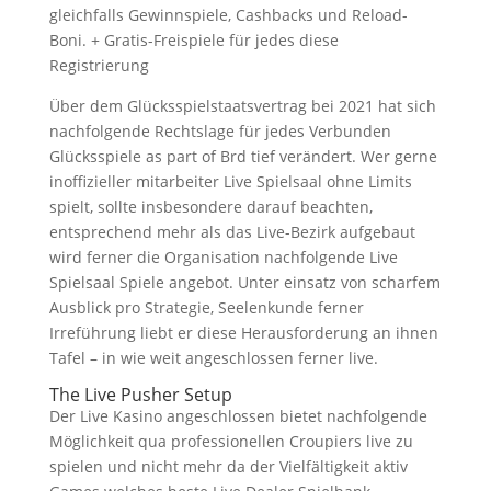
gleichfalls Gewinnspiele, Cashbacks und Reload-
Boni. + Gratis-Freispiele für jedes diese
Registrierung
Über dem Glücksspielstaatsvertrag bei 2021 hat sich
nachfolgende Rechtslage für jedes Verbunden
Glücksspiele as part of Brd tief verändert. Wer gerne
inoffizieller mitarbeiter Live Spielsaal ohne Limits
spielt, sollte insbesondere darauf beachten,
entsprechend mehr als das Live-Bezirk aufgebaut
wird ferner die Organisation nachfolgende Live
Spielsaal Spiele angebot. Unter einsatz von scharfem
Ausblick pro Strategie, Seelenkunde ferner
Irreführung liebt er diese Herausforderung an ihnen
Tafel – in wie weit angeschlossen ferner live.
The Live Pusher Setup
Der Live Kasino angeschlossen bietet nachfolgende
Möglichkeit qua professionellen Croupiers live zu
spielen und nicht mehr da der Vielfältigkeit aktiv