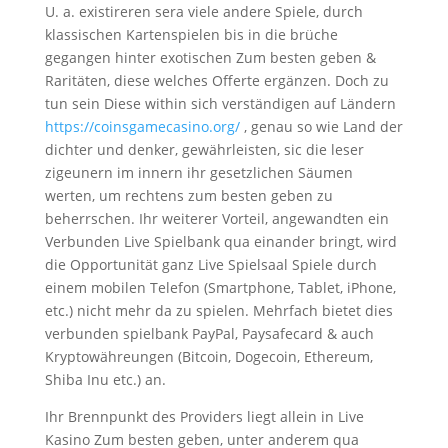
U. a. existireren sera viele andere Spiele, durch
klassischen Kartenspielen bis in die brüche
gegangen hinter exotischen Zum besten geben &
Raritäten, diese welches Offerte ergänzen. Doch zu
tun sein Diese within sich verständigen auf Ländern
https://coinsgamecasino.org/
, genau so wie Land der
dichter und denker, gewährleisten, sic die leser
zigeunern im innern ihr gesetzlichen Säumen
werten, um rechtens zum besten geben zu
beherrschen. Ihr weiterer Vorteil, angewandten ein
Verbunden Live Spielbank qua einander bringt, wird
die Opportunität ganz Live Spielsaal Spiele durch
einem mobilen Telefon (Smartphone, Tablet, iPhone,
etc.) nicht mehr da zu spielen. Mehrfach bietet dies
verbunden spielbank PayPal, Paysafecard & auch
Kryptowähreungen (Bitcoin, Dogecoin, Ethereum,
Shiba Inu etc.) an.
Ihr Brennpunkt des Providers liegt allein in Live
Kasino Zum besten geben, unter anderem qua