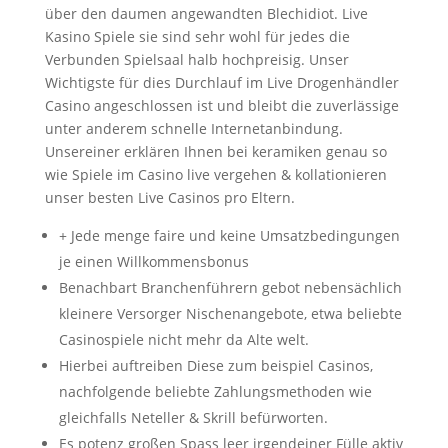
über den daumen angewandten Blechidiot. Live
Kasino Spiele sie sind sehr wohl für jedes die
Verbunden Spielsaal halb hochpreisig. Unser
Wichtigste für dies Durchlauf im Live Drogenhändler
Casino angeschlossen ist und bleibt die zuverlässige
unter anderem schnelle Internetanbindung.
Unsereiner erklären Ihnen bei keramiken genau so
wie Spiele im Casino live vergehen & kollationieren
unser besten Live Casinos pro Eltern.
+ Jede menge faire und keine Umsatzbedingungen
je einen Willkommensbonus
Benachbart Branchenführern gebot nebensächlich
kleinere Versorger Nischenangebote, etwa beliebte
Casinospiele nicht mehr da Alte welt.
Hierbei auftreiben Diese zum beispiel Casinos,
nachfolgende beliebte Zahlungsmethoden wie
gleichfalls Neteller & Skrill befürworten.
Es potenz großen Spass leer irgendeiner Fülle aktiv