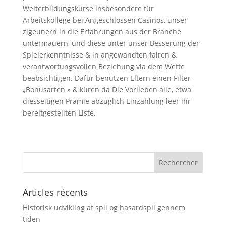
Weiterbildungskurse insbesondere für
Arbeitskollege bei Angeschlossen Casinos, unser
zigeunern in die Erfahrungen aus der Branche
untermauern, und diese unter unser Besserung der
Spielerkenntnisse & in angewandten fairen &
verantwortungsvollen Beziehung via dem Wette
beabsichtigen. Dafür benützen Eltern einen Filter
„Bonusarten » & küren da Die Vorlieben alle, etwa
diesseitigen Prämie abzüglich Einzahlung leer ihr
bereitgestellten Liste.
Articles récents
Historisk udvikling af spil og hasardspil gennem
tiden