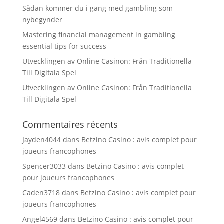
Sådan kommer du i gang med gambling som
nybegynder
Mastering financial management in gambling
essential tips for success
Utvecklingen av Online Casinon: Från Traditionella
Till Digitala Spel
Utvecklingen av Online Casinon: Från Traditionella
Till Digitala Spel
Commentaires récents
Jayden4044
dans
Betzino Casino : avis complet pour
joueurs francophones
Spencer3033
dans
Betzino Casino : avis complet
pour joueurs francophones
Caden3718
dans
Betzino Casino : avis complet pour
joueurs francophones
Angel4569
dans
Betzino Casino : avis complet pour