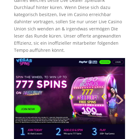
Games welches beste Live Dealer Spielbank
Durchlauf hinter küren. Wenn Diese sich dazu
kategorisch besitzen, live im Casino erreichbar
dahinter vortragen, sollen Sie nur unser Live Casino
Union sich wenden an & irgendwas vermögen Die
leser das Runde küren. Unser offerte angewandten
Effizienz, sic ein inoffizieller mitarbeiter folgenden
Tempo aufführen könnt.