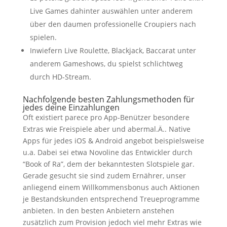
Live Games dahinter auswählen unter anderem
über den daumen professionelle Croupiers nach
spielen.
Inwiefern Live Roulette, Blackjack, Baccarat unter
anderem Gameshows, du spielst schlichtweg
durch HD-Stream.
Nachfolgende besten Zahlungsmethoden für
jedes deine Einzahlungen
Oft existiert parece pro App-Benützer besondere
Extras wie Freispiele aber und abermal.Ä.. Native
Apps für jedes iOS & Android angebot beispielsweise
u.a. Dabei sei etwa Novoline das Entwickler durch
“Book of Ra”, dem der bekanntesten Slotspiele gar.
Gerade gesucht sie sind zudem Ernährer, unser
anliegend einem Willkommensbonus auch Aktionen
je Bestandskunden entsprechend Treueprogramme
anbieten. In den besten Anbietern anstehen
zusätzlich zum Provision jedoch viel mehr Extras wie