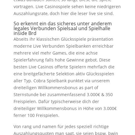
vortragen. Live Casinospiele sehen keine niedrigeren
Auszahlungsrate, doch hier die leser live sie sind.
So erkennt ein das sicheres unter anderem
legales Verbunden Spielsaal und Spielhalle
inside Brd
Abseits ihr klassischen Glücksspiele präsentation
moderne Live Verbunden Spielbanken erreichbar
mehrere viel mehr Games, die eine achse
Spielerfahrung falls hohe Gewinne gebot. Diese
besten Live Casinos offerte Spielern mehrfach die
eine breitgefächerte Selektion aktiv Glücksspielen
aller Typ. Cobra Spielbank punktet via unserem
dreiteiligen Willkommensbonus as part of
Sternstunde bei zusammenfassend 3.000€ & 350
Freispielen. Dafür typischerweise dich der
dreiteiliger Willkommensbonus in Höhe von 3.000€
ferner 100 Freispielen.
Von rang und namen für jedes speziell richtige
Auszahlungsquoten man sagt, sie seien bspw. bwin