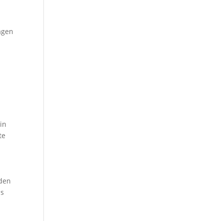
agen
in
te
oden
as