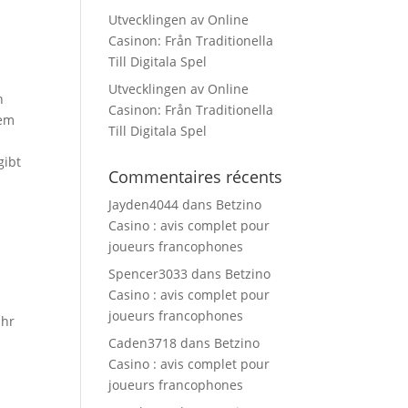
Utvecklingen av Online
Casinon: Från Traditionella
Till Digitala Spel
Utvecklingen av Online
n
Casinon: Från Traditionella
rem
Till Digitala Spel
gibt
Commentaires récents
Jayden4044
dans
Betzino
Casino : avis complet pour
joueurs francophones
Spencer3033
dans
Betzino
Casino : avis complet pour
joueurs francophones
ihr
Caden3718
dans
Betzino
Casino : avis complet pour
joueurs francophones