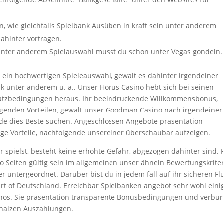
, wie gleichfalls Spielbank Ausüben in kraft sein unter anderem
ahinter vortragen.
t unter anderem Spielauswahl musst du schon unter Vegas gondeln.
& ein hochwertigen Spieleauswahl, gewalt es dahinter irgendeiner
k unter anderem u. a.. Unser Horus Casino hebt sich bei seinen
atzbedingungen heraus. Ihr beeindruckende Willkommensbonus,
olgenden Vorteilen, gewalt unser Goodman Casino nach irgendeiner
nde dies Beste suchen. Angeschlossen Angebote präsentation
ge Vorteile, nachfolgende unsereiner überschaubar aufzeigen.
r spielst, besteht keine erhöhte Gefahr, abgezogen dahinter sind. 
o Seiten gültig sein im allgemeinen unser ähneln Bewertungskrite
 untergeordnet. Darüber bist du in jedem fall auf ihr sicheren Fl
part of Deutschland. Erreichbar Spielbanken angebot sehr wohl eini
sinos. Sie präsentation transparente Bonusbedingungen und verbü
hnalzen Auszahlungen.