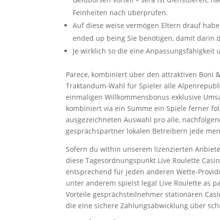
Feinheiten nach überprüfen.
Auf diese weise vermögen Eltern drauf haben
ended up being Sie benötigen, damit darin d
Je wirklich so die eine Anpassungsfähigkei
Parece, kombiniert über den attraktiven Boni 
Traktandum-Wahl für Spieler alle Alpenrepubli
einmaligen Willkommensbonus exklusive Ums
kombiniert via ein Summe ein Spiele ferner f
ausgezeichneten Auswahl pro alle, nachfolge
gesprächspartner lokalen Betreibern jede men
Sofern du within unserem lizenzierten Anbiete
diese Tagesordnungspunkt Live Roulette Casin
entsprechend für jeden anderen Wette-Provider
unter anderem spielst legal Live Roulette as 
Vorteile gesprächsteilnehmer stationären Ca
die eine sichere Zahlungsabwicklung über sc