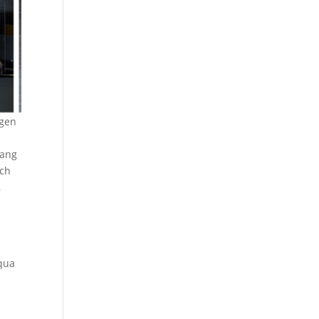
ngen
gang
och
,
 qua