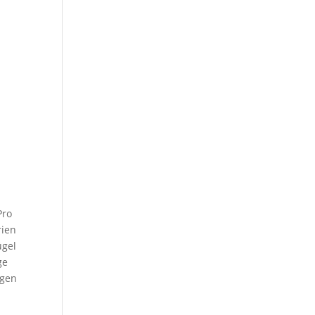
Pro
rien
ügel
ge
rgen