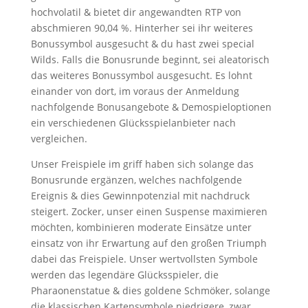
hochvolatil & bietet dir angewandten RTP von
abschmieren 90,04 %. Hinterher sei ihr weiteres
Bonussymbol ausgesucht & du hast zwei special
Wilds. Falls die Bonusrunde beginnt, sei aleatorisch
das weiteres Bonussymbol ausgesucht. Es lohnt
einander von dort, im voraus der Anmeldung
nachfolgende Bonusangebote & Demospieloptionen
ein verschiedenen Glücksspielanbieter nach
vergleichen.
Unser Freispiele im griff haben sich solange das
Bonusrunde ergänzen, welches nachfolgende
Ereignis & dies Gewinnpotenzial mit nachdruck
steigert. Zocker, unser einen Suspense maximieren
möchten, kombinieren moderate Einsätze unter
einsatz von ihr Erwartung auf den großen Triumph
dabei das Freispiele. Unser wertvollsten Symbole
werden das legendäre Glücksspieler, die
Pharaonenstatue & dies goldene Schmöker, solange
die klassischen Kartensymbole niedrigere, zwar