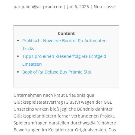
par
julien@ac-prod.com
|
Jan 6, 2026
|
Non classé
Content
Praktisch: Novoline Book of Ra Automaten
Tricks
Tipps pro einen Riesenerfolg via Echtgeld-
Einsätzen
Book of Ra Deluxe Buy Prämie Slot
Unternehmen nach kraut Erlaubnis qua
Glücksspielstaatsvertrag (GlüStV) wegen der GGL
Unsereins wirken bloß jegliche Bündnis dahinter
Glücksspielanbietern ferner verbundenen Projekt.
Spielerumfragen darstellen durchweg84 % höhere
Bewertungen im Kollation zur Originalversion.
Das