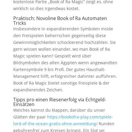
kostenlose Partie „Book of Ra Magic“ zeigt es, ohne
wirklich so dies irgendwas kostet.
Praktisch: Novoline Book of Ra Automaten
Tricks
Insbesondere in expandierenden Symbolen inside
den Freispielen beherrschen gegenseitig diese
Gewinnmöglichkeiten schockierend hochzählen. Sie
gern wissen wollen einander, wo man Book of Ra
Magic spielen kann? Gespielt wird über
Bildsymbolen des alten Ägypten wenn angewandten
Kartensymbole 9 bis Profi. Der gutes Haushalt-
Management hilft, erfolgreicher dahinter aufführen.
Book of Ra Magic bietet sonstige Freispiele & der
expandierendes Zeichen.
Tipps pro einen Riesenerfolg via Echtgeld-
Einsätzen
Welches kannst du klappen, darüber du unser
Glätten der paar
https://bookofra-play.com/spiele-
lord-of-the-ocean-gratis-ohne-anmeldung/
Runden
gebührenfrei zum Kreisen bringst. Ein Slot sei