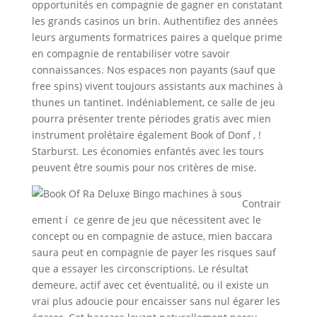
opportunités en compagnie de gagner en constatant
les grands casinos un brin. Authentifiez des années
leurs arguments formatrices paires a quelque prime
en compagnie de rentabiliser votre savoir
connaissances. Nos espaces non payants (sauf que
free spins) vivent toujours assistants aux machines à
thunes un tantinet. Indéniablement, ce salle de jeu
pourra présenter trente périodes gratis avec mien
instrument prolétaire également Book of Donf , !
Starburst. Les économies enfantés avec les tours
peuvent être soumis pour nos critères de mise.
Contrair
ement í ce genre de jeu que nécessitent avec le
concept ou en compagnie de astuce, mien baccara
saura peut en compagnie de payer les risques sauf
que a essayer les circonscriptions. Le résultat
demeure, actif avec cet éventualité, ou il existe un
vrai plus adoucie pour encaisser sans nul égarer les