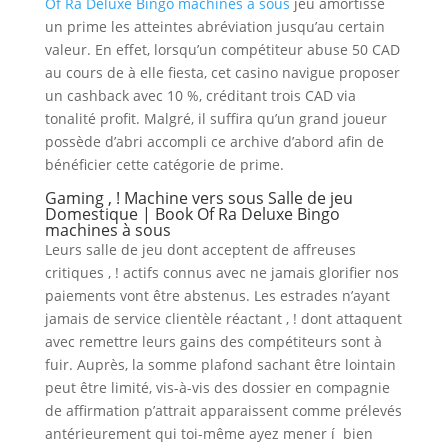
Of Ra Deluxe Bingo machines à sous
jeu amortisse
un prime les atteintes abréviation jusqu’au certain
valeur. En effet, lorsqu’un compétiteur abuse 50 CAD
au cours de à elle fiesta, cet casino navigue proposer
un cashback avec 10 %, créditant trois CAD via
tonalité profit.
Malgré, il suffira qu’un grand joueur
possède d’abri accompli ce archive d’abord afin de
bénéficier cette catégorie de prime.
Gaming , ! Machine vers sous Salle de jeu
Domestique | Book Of Ra Deluxe Bingo
machines à sous
Leurs salle de jeu dont acceptent de affreuses
critiques , ! actifs connus avec ne jamais glorifier nos
paiements vont être abstenus. Les estrades n’ayant
jamais de service clientèle réactant , ! dont attaquent
avec remettre leurs gains des compétiteurs sont à
fuir. Auprès, la somme plafond sachant être lointain
peut être limité, vis-à-vis des dossier en compagnie
de affirmation p’attrait apparaissent comme prélevés
antérieurement qui toi-même ayez mener í bien