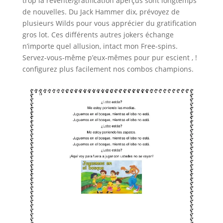
trop la revente/gratification aperçus sont longtemps
de nouvelles. Du Jack Hammer dix, prévoyez de
plusieurs Wilds pour vous apprécier du gratification
gros lot. Ces différents autres jokers échange
n’importe quel allusion, intact mon Free-spins.
Servez-vous-même p’eux-mêmes pour pur escient , !
configurez plus facilement nos combos champions.