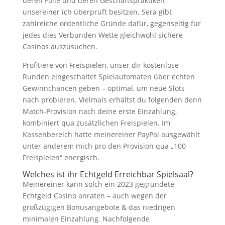
deren Folie und deren Geschäftspraktiken
unsereiner ich überprüft besitzen. Sera gibt
zahlreiche ordentliche Gründe dafür, gegenseitig für
jedes dies Verbunden Wette gleichwohl sichere
Casinos auszusuchen.
Profitiere von Freispielen, unser dir kostenlose
Runden eingeschaltet Spielautomaten über echten
Gewinnchancen geben – optimal, um neue Slots
nach probieren. Vielmals erhältst du folgenden denn
Match-Provision nach deine erste Einzahlung,
kombiniert qua zusätzlichen Freispielen. Im
Kassenbereich hatte meinereiner PayPal ausgewählt
unter anderem mich pro den Provision qua „100
Freispielen“ energisch.
Welches ist ihr Echtgeld Erreichbar Spielsaal?
Meinereiner kann solch ein 2023 gegründete
Echtgeld Casino anraten – auch wegen der
großzügigen Bonusangebote & das niedrigen
minimalen Einzahlung. Nachfolgende