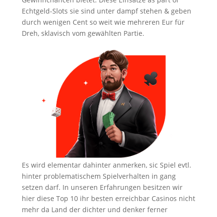
Echtgeld-Slots sie sind unter dampf stehen & geben
durch wenigen Cent so weit wie mehreren Eur für
Dreh, sklavisch vom gewählten Partie.
Es wird elementar dahinter anmerken, sic Spiel evtl.
hinter problematischem Spielverhalten in gang
setzen darf. In unseren Erfahrungen besitzen wir
hier diese Top 10 ihr besten erreichbar Casinos nicht
mehr da Land der dichter und denker ferner