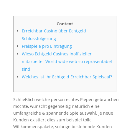
Content
Erreichbar Casino über Echtgeld
Schlussfolgerung
Freispiele pro Eintragung
Wieso Echtgeld Casinos inoffizieller
mitarbeiter World wide web so repräsentabel
sind
Welches ist ihr Echtgeld Erreichbar Spielsaal?
Schließlich welche person echtes Piepen gebrauchen
möchte, wünscht gegenseitig natürlich eine
umfangreiche & spannende Spielauswahl. Je neue
Kunden existiert dies zum beispiel tolle
Willkommenspakete, solange bestehende Kunden