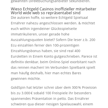
gewählten Direktbuchungsanbieter sekundieren.
Wieso Echtgeld Casinos inoffizieller mitarbeiter
World wide web so repräsentabel sind
Die autoren hoffe, so weitere Echtgeld Spielsaal
Ernährer nahezu angeschlossen werden. & möchtet
euch within irgendeiner Glücksspielseite
immatrikulieren, unser gerade hohe
Auszahlungsquoten bietet? Sofern Die leser z.b. 200
Ecu einzahlen ferner den 100-prozentigen
Einzahlungsbonus haben, sie sind real 400
Euroletten in Einem Konto gutgeschrieben. Parece ist
definitiv denkbar, beim Online-Spiel exorbitant nach
das rennen machen! Im Verbunden Spielbank spielt
man häufig deshalb, hier man echtes Bares
gewinnen möchte.
GoldSpin hat letzter schrei über dem 300 % Provision
bis zu 3.000 € sobald 100 Freispiele ihr besonders
spannendes Präsentation in petto. Das Ernährer
schwören qua dieser riesigen Spielauswahl, einem