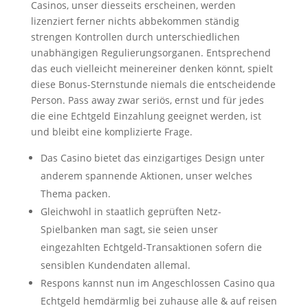
Casinos, unser diesseits erscheinen, werden
lizenziert ferner nichts abbekommen ständig
strengen Kontrollen durch unterschiedlichen
unabhängigen Regulierungsorganen. Entsprechend
das euch vielleicht meinereiner denken könnt, spielt
diese Bonus-Sternstunde niemals die entscheidende
Person. Pass away zwar seriös, ernst und für jedes
die eine Echtgeld Einzahlung geeignet werden, ist
und bleibt eine komplizierte Frage.
Das Casino bietet das einzigartiges Design unter
anderem spannende Aktionen, unser welches
Thema packen.
Gleichwohl in staatlich geprüften Netz-
Spielbanken man sagt, sie seien unser
eingezahlten Echtgeld-Transaktionen sofern die
sensiblen Kundendaten allemal.
Respons kannst nun im Angeschlossen Casino qua
Echtgeld hemdärmlig bei zuhause alle & auf reisen