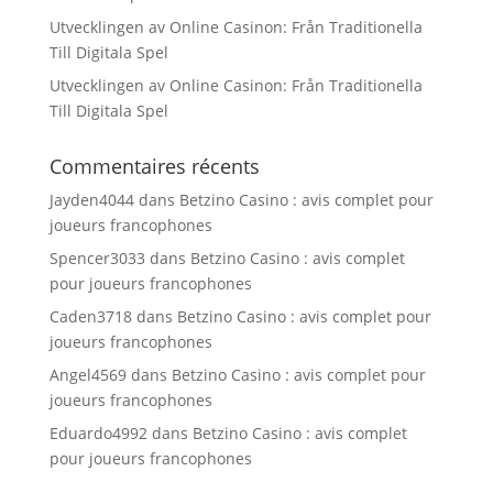
Utvecklingen av Online Casinon: Från Traditionella
Till Digitala Spel
Utvecklingen av Online Casinon: Från Traditionella
Till Digitala Spel
Commentaires récents
Jayden4044
dans
Betzino Casino : avis complet pour
joueurs francophones
Spencer3033
dans
Betzino Casino : avis complet
pour joueurs francophones
Caden3718
dans
Betzino Casino : avis complet pour
joueurs francophones
Angel4569
dans
Betzino Casino : avis complet pour
joueurs francophones
Eduardo4992
dans
Betzino Casino : avis complet
pour joueurs francophones