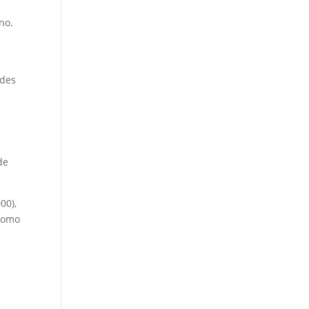
no.
ades
de
00),
 como