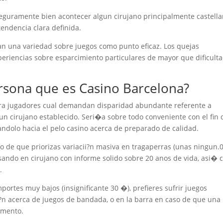
 seguramente bien acontecer algun cirujano principalmente castella
tendencia clara definida.
lan una variedad sobre juegos como punto eficaz. Los quejas
riencias sobre esparcimiento particulares de mayor que dificult
persona que es Casino Barcelona?
ara jugadores cual demandan disparidad abundante referente a
un cirujano establecido. Seri�a sobre todo conveniente con el fin 
ndolo hacia el pelo casino acerca de preparado de calidad.
 de que priorizas variacii?n masiva en tragaperras (unas ningun.0
sando en cirujano con informe solido sobre 20 anos de vida, asi�
.
portes muy bajos (insignificante 30 �), prefieres sufrir juegos
ii?n acerca de juegos de bandada, o en la barra en caso de que una
imento.