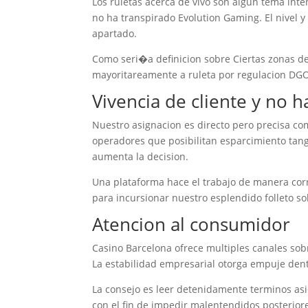
Los ruletas acerca de vivo son algun tema int
no ha transpirado Evolution Gaming. El nivel 
apartado.
Como seri�a definicion sobre Ciertas zonas de
mayoritareamente a ruleta por regulacion DGO
Vivencia de cliente y no h
Nuestro asignacion es directo pero precisa c
operadores que posibilitan esparcimiento tang
aumenta la decision.
Una plataforma hace el trabajo de manera corr
para incursionar nuestro esplendido folleto so
Atencion al consumidor
Casino Barcelona ofrece multiples canales sob
La estabilidad empresarial otorga empuje dent
La consejo es leer detenidamente terminos asi
con el fin de impedir malentendidos posterior