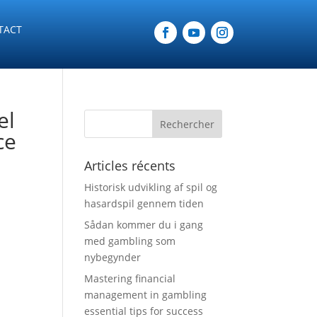
TACT
el
ce
Articles récents
Historisk udvikling af spil og
hasardspil gennem tiden
Sådan kommer du i gang
med gambling som
nybegynder
Mastering financial
management in gambling
essential tips for success