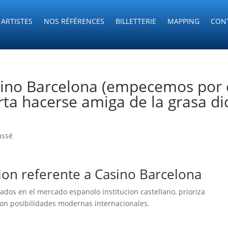
 ARTISTES
NOS RÉFÉRENCES
BILLETTERIE
MAPPING
CON
sino Barcelona (empecemos por 
orta hacerse amiga de la grasa di
assé
ion referente a Casino Barcelona
os en el mercado espanolo institucion castellano, prioriza
con posibilidades modernas internacionales.