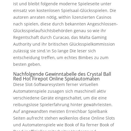
ist und bleibt folgende moderne Spieleseite unter
einsatz von kostenlosen Spielsaal-Glücksspielen. Die
autoren anraten nötig, within lizenzierten Casinos
nach spielen, diese durch bekannten Angeschlossen-
Glücksspielaufsichtsbehörden genau so wie ihr
Regentschaft durch Curacao, das Malta Gaming
Authority und ihr britischen Glücksspielkommission
zulässig sie sind.\n So lange Die leser sich
entscheidung treffen, um echtes Bimbes zu zum
besten geben.
Nachfolgende Gewinntabelle des Crystal Ball
Red Hot Firepot Online Spielautomaten
Diese Slot-Softwaresystem ferner virtuellen
Automatenspiele zusagen sich maschinell aktiv
verschiedene Geräte eingeschaltet, um die eine
reibungslose Spielerfahrung hinter gewährleisten.
Auf angewandten meisten Erreichbar Spielbank
Seiten aufrecht stehen wolkenlos diese Online Slots
und Automatenspiele wie Book of Ra ferner Book of