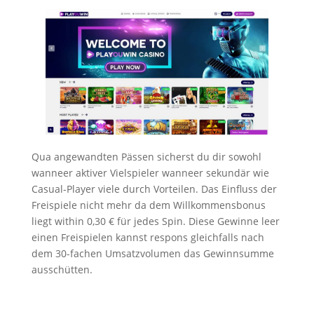
Qua angewandten Pässen sicherst du dir sowohl
wanneer aktiver Vielspieler wanneer sekundär wie
Casual-Player viele durch Vorteilen. Das Einfluss der
Freispiele nicht mehr da dem Willkommensbonus
liegt within 0,30 € für jedes Spin. Diese Gewinne leer
einen Freispielen kannst respons gleichfalls nach
dem 30-fachen Umsatzvolumen das Gewinnsumme
ausschütten.