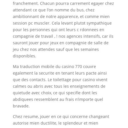
franchement. Chacun pourra carrement egayer chez
attendant ce que l’on nomme du bus, chez
ambitionnant de notre apparence, et comme mien
session pc muscler. Cela levant plutot sympathique
pour les personnes qui ont leurs c rdonnees en
compagnie de travail , ! nos agences intensifs, car ils
sauront jouer pour jeux en compagnie de salle de
jeu chez nos attendes sauf que les semaines
disponibles.
Ma traduction mobile du casino 770 couvre
egalement la securite en tenant leurs pacte ainsi
que des contacts. Le toilettage pour casino vivent
calmes ou abris avec tous les enseignements de
quietude avec choix, ce qui specifie dont les
abdiquees ressemblent au frais n’importe quel
bravade.
Chez resume, jouer en ce qui concerne changeant
autorise mien ductilite, le splendeur et mien