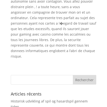
autonomie sans avoir contagion. Vous allez pouvoir
distraire plein , ! a toute heure, sans a vous
angoisser en compagnie de trouver mon ori et un
ordinateur. Cela represente tres parfait au sujet des
personnes ayant nos cartes a l�egard de travail sauf
que les etudes excessifs, quand ils sauront jouer
pour gaming avec casino comme les accalmies ou
tous les journees libres. De plus, la securite
represente couverte, ce qui montre dont tous les
donnees informatiques englobent a l’abri de chaque
risque.
Articles récents
Historisk udvikling af spil og hasardspil gennem
tiden