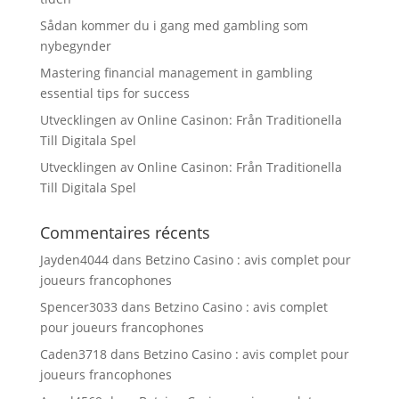
Sådan kommer du i gang med gambling som
nybegynder
Mastering financial management in gambling
essential tips for success
Utvecklingen av Online Casinon: Från Traditionella
Till Digitala Spel
Utvecklingen av Online Casinon: Från Traditionella
Till Digitala Spel
Commentaires récents
Jayden4044
dans
Betzino Casino : avis complet pour
joueurs francophones
Spencer3033
dans
Betzino Casino : avis complet
pour joueurs francophones
Caden3718
dans
Betzino Casino : avis complet pour
joueurs francophones