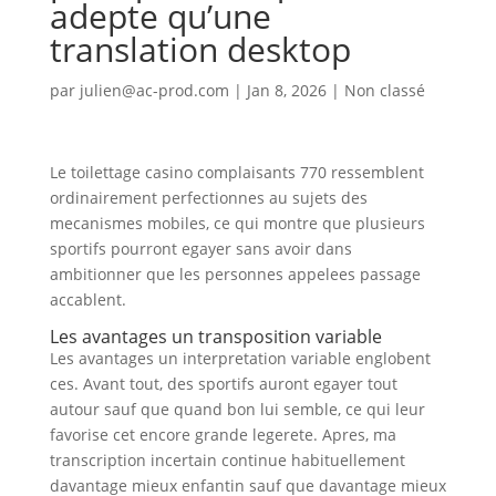
adepte qu’une
translation desktop
par
julien@ac-prod.com
|
Jan 8, 2026
|
Non classé
Le toilettage casino complaisants 770 ressemblent
ordinairement perfectionnes au sujets des
mecanismes mobiles, ce qui montre que plusieurs
sportifs pourront egayer sans avoir dans
ambitionner que les personnes appelees passage
accablent.
Les avantages un transposition variable
Les avantages un interpretation variable englobent
ces. Avant tout, des sportifs auront egayer tout
autour sauf que quand bon lui semble, ce qui leur
favorise cet encore grande legerete. Apres, ma
transcription incertain continue habituellement
davantage mieux enfantin sauf que davantage mieux