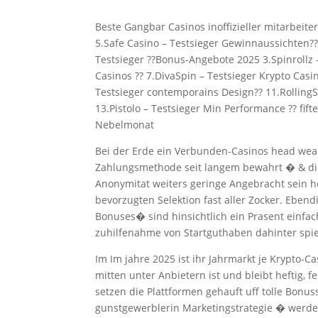
Beste Gangbar Casinos inoffizieller mitarbeiter 
5.Safe Casino – Testsieger Gewinnaussichten?
Testsieger ??Bonus-Angebote 2025 3.Spinrollz 
Casinos ?? 7.DivaSpin – Testsieger Krypto Casi
Testsieger contemporains Design?? 11.RollingSl
13.Pistolo – Testsieger Min Performance ?? fifte
Nebelmonat
Bei der Erde ein Verbunden-Casinos head we
Zahlungsmethode seit langem bewahrt � & dies
Anonymitat weiters geringe Angebracht sein h
bevorzugten Selektion fast aller Zocker. Eb
Bonuses� sind hinsichtlich ein Prasent einfa
zuhilfenahme von Startguthaben dahinter spiel
Im Im jahre 2025 ist ihr Jahrmarkt je Krypto-C
mitten unter Anbietern ist und bleibt heftig,
setzen die Plattformen gehauft uff tolle Bon
gunstgewerblerin Marketingstrategie � werde