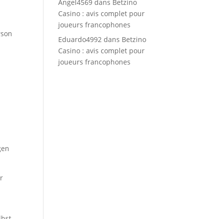
Angel4569
dans
Betzino
Casino : avis complet pour
joueurs francophones
rson
Eduardo4992
dans
Betzino
Casino : avis complet pour
joueurs francophones
m
d
gen
r
lbst