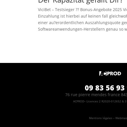
ViciBet – Testsieger ?? Bonus-Angebote 2025 V
Einzahlung ist hierbei auf keinen fall gleichw
einer au?erordentlichen Auszahlungsquote gem
Softwareanwendungen-Herstellern genau so w
09 83 56 93
76 rue pierre mendes france 84
ACPROD– Licences 2 R2020-012652 & 3
Mentions légales – Webmas