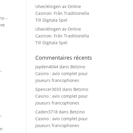
Utvecklingen av Online
Casinon: Från Traditionella
no –
Till Digitala Spel
ive
Utvecklingen av Online
Casinon: Från Traditionella
Till Digitala Spel
Commentaires récents
Jayden4044
dans
Betzino
,
Casino : avis complet pour
joueurs francophones
Spencer3033
dans
Betzino
Casino : avis complet pour
joueurs francophones
Caden3718
dans
Betzino
,
Casino : avis complet pour
joueurs francophones
en