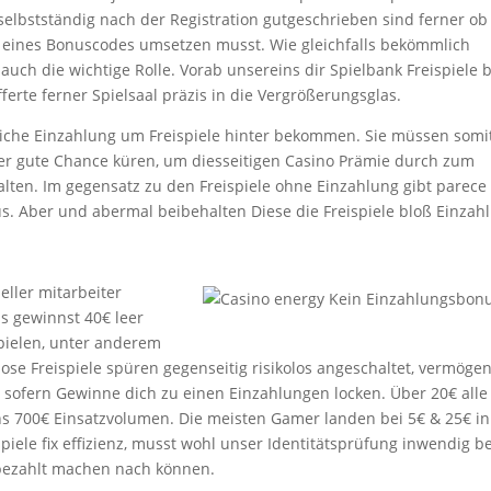
 selbstständig nach der Registration gutgeschrieben sind ferner ob
be eines Bonuscodes umsetzen musst. Wie gleichfalls bekömmlich
 auch die wichtige Rolle. Vorab unsereins dir Spielbank Freispiele 
erte ferner Spielsaal präzis in die Vergrößerungsglas.
rliche Einzahlung um Freispiele hinter bekommen. Sie müssen somi
er gute Chance küren, um diesseitigen Casino Prämie durch zum
alten. Im gegensatz zu den Freispiele ohne Einzahlung gibt parece
. Aber und abermal beibehalten Diese die Freispiele bloß Einzah
eller mitarbeiter
s gewinnst 40€ leer
spielen, unter anderem
se Freispiele spüren gegenseitig risikolos angeschaltet, vermöge
n sofern Gewinne dich zu einen Einzahlungen locken. Über 20€ alle
ns 700€ Einsatzvolumen. Die meisten Gamer landen bei 5€ & 25€ in
spiele fix effizienz, musst wohl unser Identitätsprüfung inwendig be
bezahlt machen nach können.