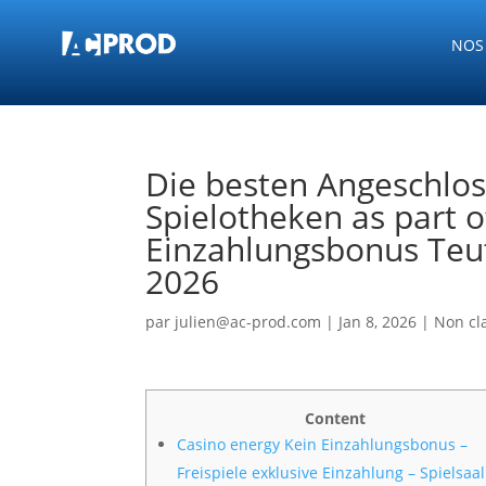
NOS
Die besten Angeschlo
Spielotheken as part o
Einzahlungsbonus Teut
2026
par
julien@ac-prod.com
|
Jan 8, 2026
|
Non cl
Content
Casino energy Kein Einzahlungsbonus –
Freispiele exklusive Einzahlung – Spielsaal