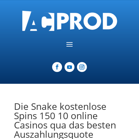
Die Snake kostenlose
Spins 150 10 online
Casinos qua das besten
Auszahlungsquote