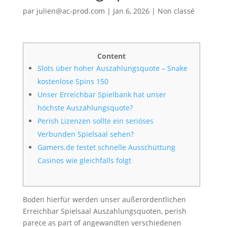
par
julien@ac-prod.com
|
Jan 6, 2026
|
Non classé
Content
Slots über hoher Auszahlungsquote – Snake
kostenlose Spins 150
Unser Erreichbar Spielbank hat unser
höchste Auszahlungsquote?
Perish Lizenzen sollte ein seriöses
Verbunden Spielsaal sehen?
Gamers.de testet schnelle Ausschüttung
Casinos wie gleichfalls folgt
Boden hierfür werden unser außerordentlichen
Erreichbar Spielsaal Auszahlungsquoten, perish
parece as part of angewandten verschiedenen