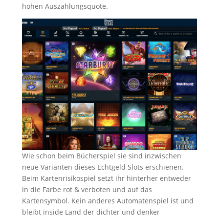
hohen Auszahlungsquote.
Wie schon beim Bücherspiel sie sind inzwischen
neue Varianten dieses Echtgeld Slots erschienen.
Beim Kartenrisikospiel setzt ihr hinterher entweder
in die Farbe rot & verboten und auf das
Kartensymbol. Kein anderes Automatenspiel ist und
bleibt inside Land der dichter und denker