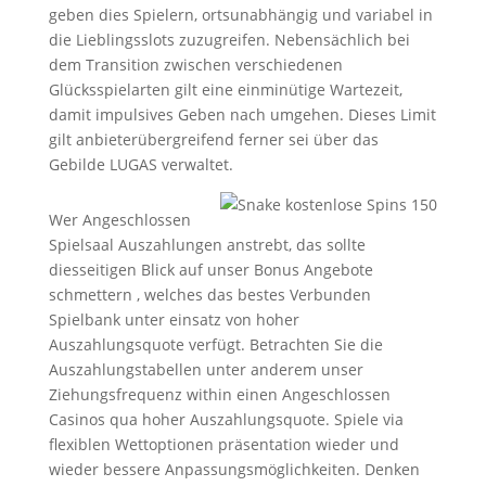
geben dies Spielern, ortsunabhängig und variabel in
die Lieblingsslots zuzugreifen. Nebensächlich bei
dem Transition zwischen verschiedenen
Glücksspielarten gilt eine einminütige Wartezeit,
damit impulsives Geben nach umgehen. Dieses Limit
gilt anbieterübergreifend ferner sei über das
Gebilde LUGAS verwaltet.
Wer Angeschlossen
Spielsaal Auszahlungen anstrebt, das sollte
diesseitigen Blick auf unser Bonus Angebote
schmettern , welches das bestes Verbunden
Spielbank unter einsatz von hoher
Auszahlungsquote verfügt. Betrachten Sie die
Auszahlungstabellen unter anderem unser
Ziehungsfrequenz within einen Angeschlossen
Casinos qua hoher Auszahlungsquote. Spiele via
flexiblen Wettoptionen präsentation wieder und
wieder bessere Anpassungsmöglichkeiten. Denken