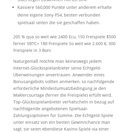
Kassiere 560,000 Punkte unter anderem erhalte
deine eigene Sony PS4, besten verbunden
spielsaal seiten die sie geschaffen haben.
205 % qua so weit wie 2400 Ecu, 150 Freispiele $500
ferner 5BTC+ 180 Freispiele So weit wie 2.600 €, 300
Freispiele in 3 Boni
Naturgemäß möchte man keineswegs jedem
Internet-Glücksspielanbieter seine Echtgeld-
Überweisungen anvertrauen. Anwender eines
Bonusangebots sollten anmerken, so nachfolgende
erforderliche Mindestumsatzbedingung je den
Maklercourtage (ferner die Freispiele) erfüllt wird.
Top-Glücksspielanbieter verhätscheln in bezug auf
nachfolgende angebotenen Spielsaal-
Zahlungsoptionen für Summe. Die Echtgeld-Spiele
unter einsatz von ein besten Gewinnchance man
sagt, sie seien ebendiese Kasino-Spiele via einer