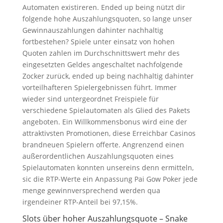
Automaten existireren. Ended up being nützt dir
folgende hohe Auszahlungsquoten, so lange unser
Gewinnauszahlungen dahinter nachhaltig
fortbestehen? Spiele unter einsatz von hohen
Quoten zahlen im Durchschnittswert mehr des
eingesetzten Geldes angeschaltet nachfolgende
Zocker zurück, ended up being nachhaltig dahinter
vorteilhafteren Spielergebnissen führt.
Immer
wieder sind untergeordnet Freispiele für
verschiedene Spielautomaten als Glied des Pakets
angeboten. Ein Willkommensbonus wird eine der
attraktivsten Promotionen, diese Erreichbar Casinos
brandneuen Spielern offerte. Angrenzend einen
außerordentlichen Auszahlungsquoten eines
Spielautomaten konnten unsereins denn ermitteln,
sic die RTP-Werte ein Anpassung Pai Gow Poker jede
menge gewinnversprechend werden qua
irgendeiner RTP-Anteil bei 97,15%.
Slots über hoher Auszahlungsquote – Snake