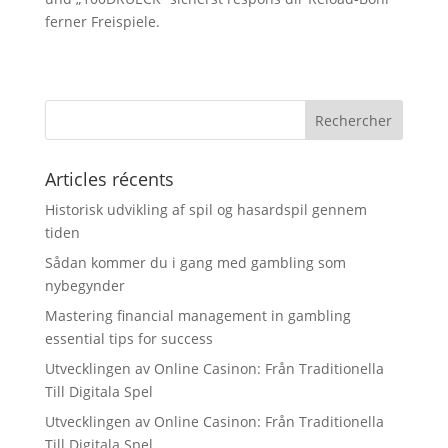
ferner Freispiele.
Articles récents
Historisk udvikling af spil og hasardspil gennem
tiden
Sådan kommer du i gang med gambling som
nybegynder
Mastering financial management in gambling
essential tips for success
Utvecklingen av Online Casinon: Från Traditionella
Till Digitala Spel
Utvecklingen av Online Casinon: Från Traditionella
Till Digitala Spel