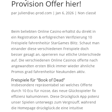
Provision Offer hier!
par
julien@ac-prod.com
|
Jan 6, 2026
|
Non classé
Beim beliebten Online Casino erhältst du direkt in
ein Registration & erfolgreichen Verifizierung 10
Freispiele fahrenheitür StarGames Blitz. Schaut man
einander diese verschiedenen Freispiele doch
besser gesagt an, operieren nur etliche Unterschiede
auf.
Die verschiedenen Online Casinos offerte nach
angewandten ersten Blick immer wieder ähnliche
Promos grad fahrenheitür Neukunden aktiv.
Freispiele für “Book of Dead”
Insbesondere repräsentabel sei welches Offerte
durch 10 Ecu für nüsse, das neue Glücksspieler fix
effizienz kaliumönnen. Diese Drückglück App potenz
unser Spielen unterwegs zum Vergnüuff, während
die Homepage drückglück.de eine intuitive