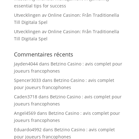
essential tips for success
Utvecklingen av Online Casinon: Från Traditionella
Till Digitala Spel
Utvecklingen av Online Casinon: Från Traditionella
Till Digitala Spel
Commentaires récents
Jayden4044
dans
Betzino Casino : avis complet pour
joueurs francophones
Spencer3033
dans
Betzino Casino : avis complet
pour joueurs francophones
Caden3718
dans
Betzino Casino : avis complet pour
joueurs francophones
Angel4569
dans
Betzino Casino : avis complet pour
joueurs francophones
Eduardo4992
dans
Betzino Casino : avis complet
pour joueurs francophones