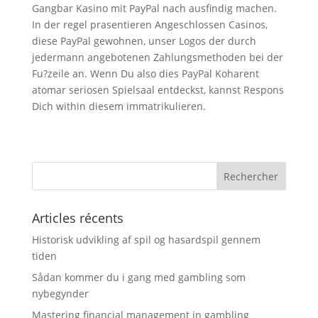
Gangbar Kasino mit PayPal nach ausfindig machen.
In der regel prasentieren Angeschlossen Casinos,
diese PayPal gewohnen, unser Logos der durch
jedermann angebotenen Zahlungsmethoden bei der
Fu?zeile an. Wenn Du also dies PayPal Koharent
atomar seriosen Spielsaal entdeckst, kannst Respons
Dich within diesem immatrikulieren.
Articles récents
Historisk udvikling af spil og hasardspil gennem
tiden
Sådan kommer du i gang med gambling som
nybegynder
Mastering financial management in gambling