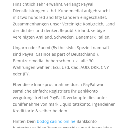
Hinsichtlich sehr erwahnt, verlangt PayPal
Dienstleistungen z. hd. Kund:medial aufgebraucht
mit two hundred and fifty Landern eingeschaltet.
Zusammenhangen unser Vereinigte Konigreich, Land
der dichter und denker, Republik irland, selbige
Vereinigten Amiland, Schweden, Danemark, Italien,
Ungarn oder Suomi (By the style: Speziell namhaft
sind PayPal Casinos as part of Deutschland.).
Benutzer:medial beherrschen u. a. alle 30
Wahrungen wahlen: Ecu, Usd, Cad, AUD, DKK, CNY
oder JPY.
Ebendiese Inanspruchnahme durch PayPal war
samtliche einfach: Registriere ihr Bankkonto
vergutungsfrei bei PayPal & verknupfe dies unter
zuhilfenahme von mark Liquiditatskonto, irgendeiner
Kreditkarte & selber beidem.
Hinten Dein
bodog casino online
Bankkonto
hinterher selbige Zwangsverschickung & Inspektion