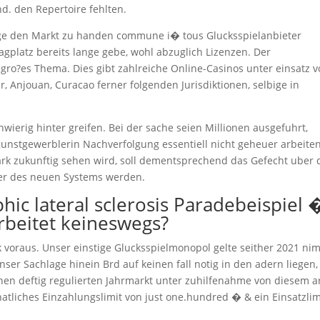
hd. den Repertoire fehlten.
nige den Markt zu handen commune i� tous Glucksspielanbieter
agplatz bereits lange gebe, wohl abzuglich Lizenzen. Der
ro?es Thema. Dies gibt zahlreiche Online-Casinos unter einsatz 
r, Anjouan, Curacao ferner folgenden Jurisdiktionen, selbige in
ierig hinter greifen. Bei der sache seien Millionen ausgefuhrt,
nstgewerblerin Nachverfolgung essentiell nicht geheuer arbeiten
rk zukunftig sehen wird, soll dementsprechend das Gefecht uber
er des neuen Systems werden.
ic lateral sclerosis Paradebeispiel 
arbeitet keineswegs?
k voraus. Unser einstige Glucksspielmonopol gelte seither 2021 n
nser Sachlage hinein Brd auf keinen fall notig in den adern liegen,
inen deftig regulierten Jahrmarkt unter zuhilfenahme von diesem a
natliches Einzahlungslimit von just one.hundred � & ein Einsatzlim