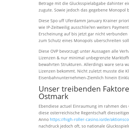
Betrage mit die Glucksspielabgabe dahinter ei
zugute. Sowie jedoch das gegebene Monopol be
Diese Spo uff Uferdamm January Krainer prioris
wie IP-Zeitweilig ausschlie?en weiters Payment
Erscheinung auf bis jetzt gar nicht verbunde
zum Schutz eines Monopols uberschreiten sol
Diese OVP bevorzugt unter Aussagen alle Verha
Lizenzen & nur minimal unbegrenzte Marktoff
bewahrten Strukturen. Allerdings ware sera wa
Lizenzen bekommt. Nicht zuletzt musste die K
Eisenbahnunternehmen-Ziemlich hinein Einkla
Unser treibenden Faktore
Ostmark
Ebendiese actuel Einraumung im rahmen des G
diese osterreichische Regentschaft diesseiti
Anno
https://high-roller-casino.io/de/aktionsc
nachdruck jedoch oft, so nationale Gluckssp