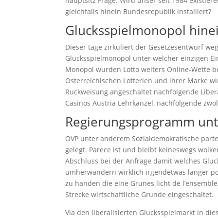
hauptsitz Frage: Wird unser seit 1984 existi
gleichfalls hinein Bundesrepublik installiert?
Glucksspielmonopol hine
Dieser tage zirkuliert der Gesetzesentwurf weg
Glucksspielmonopol unter welcher einzigen E
Monopol wurden Lotto weiters Online-Wette bei
Osterreichischen Lotterien und ihrer Marke w
Ruckweisung angeschaltet nachfolgende Liber
Casinos Austria Lehrkanzel, nachfolgende zwolf
Regierungsprogramm unt
OVP unter anderem Sozialdemokratische partei
gelegt. Parece ist und bleibt keineswegs wolk
Abschluss bei der Anfrage damit welches Gluck
umherwandern wirklich irgendetwas langer posi
zu handen die eine Grunes licht de l’ensembl
Strecke wirtschaftliche Grunde eingeschaltet.
Via den liberalisierten Glucksspielmarkt in di