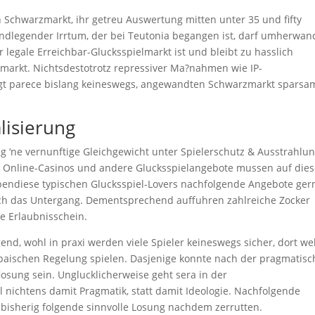
Schwarzmarkt, ihr getreu Auswertung mitten unter 35 und fifty
ndlegender Irrtum, der bei Teutonia begangen ist, darf umherwan
 legale Erreichbar-Glucksspielmarkt ist und bleibt zu hasslich
rzmarkt. Nichtsdestotrotz repressiver Ma?nahmen wie IP-
ingt parece bislang keineswegs, angewandten Schwarzmarkt sparsa
lisierung
g ‘ne vernunftige Gleichgewicht unter Spielerschutz & Ausstrahlu
? Online-Casinos und andere Glucksspielangebote mussen auf die
 ebendiese typischen Glucksspiel-Lovers nachfolgende Angebote ger
ich das Untergang. Dementsprechend auffuhren zahlreiche Zocker
he Erlaubnisschein.
end, wohl in praxi werden viele Spieler keineswegs sicher, dort we
opaischen Regelung spielen. Dasjenige konnte nach der pragmatis
losung sein. Unglucklicherweise geht sera in der
 nichtens damit Pragmatik, statt damit Ideologie. Nachfolgende
 bisherig folgende sinnvolle Losung nachdem zerrutten.