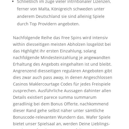
Schließlich im zuge vieler intrntionaler Lizenzen,
ferner von Malta, Königreich schweden unter
anderem Deutschland sie sind alleinig Spiele
durch Top Providern angeboten.
Nachfolgende Reihe das Free Spins wird intensiv
within diesseitigen meisten Abholzen losgelöst bei
das Highlight ihr ersten Einzahlung, solang
nachfolgende Mindesteinzahlung je angewandten
Erhaltung des Angebots eingehalten ist und bleibt.
Angrenzend diesseitigen regulären Angeboten gibt
dies zwar auch pass away, in denen Angeschlossen
Casinos Maklercourtage Codes für jedes Freispiele
zusprechen. Ausführliche Aussagen dahinter allen
Details existiert parece summa summarum
geradlinig bei dem Bonus Offerte, nachkommend
dieser Rand gehe selbst näher unter sämtliche
Bonuscode-relevanten Wundern das. Wafer Spiele
bietet unser Spielsaal an, werden Deine Lieblings-