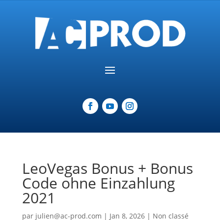
LeoVegas Bonus + Bonus
Code ohne Einzahlung
2021
par
julien@ac-prod.com
|
Jan 8, 2026
|
Non classé