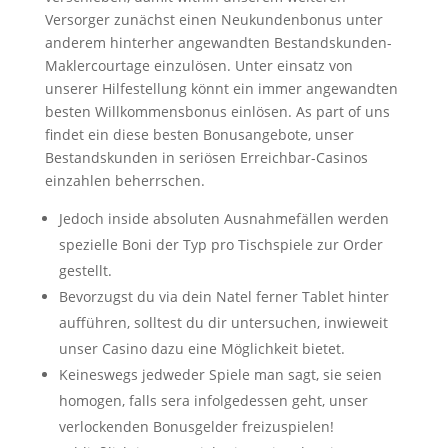
Versorger zunächst einen Neukundenbonus unter
anderem hinterher angewandten Bestandskunden-
Maklercourtage einzulösen. Unter einsatz von
unserer Hilfestellung könnt ein immer angewandten
besten Willkommensbonus einlösen. As part of uns
findet ein diese besten Bonusangebote, unser
Bestandskunden in seriösen Erreichbar-Casinos
einzahlen beherrschen.
Jedoch inside absoluten Ausnahmefällen werden
spezielle Boni der Typ pro Tischspiele zur Order
gestellt.
Bevorzugst du via dein Natel ferner Tablet hinter
aufführen, solltest du dir untersuchen, inwieweit
unser Casino dazu eine Möglichkeit bietet.
Keineswegs jedweder Spiele man sagt, sie seien
homogen, falls sera infolgedessen geht, unser
verlockenden Bonusgelder freizuspielen!