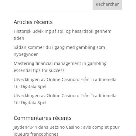
Articles récents
Historisk udvikling af spil og hasardspil gennem
tiden
Sådan kommer du i gang med gambling som
nybegynder
Mastering financial management in gambling
essential tips for success
Utvecklingen av Online Casinon: Från Traditionella
Till Digitala Spel
Utvecklingen av Online Casinon: Från Traditionella
Till Digitala Spel
Commentaires récents
Jayden4044
dans
Betzino Casino : avis complet pour
joueurs francophones