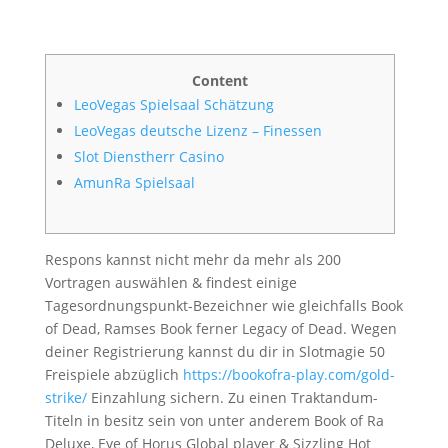
Content
LeoVegas Spielsaal Schätzung
LeoVegas deutsche Lizenz – Finessen
Slot Dienstherr Casino
AmunRa Spielsaal
Respons kannst nicht mehr da mehr als 200
Vortragen auswählen & findest einige
Tagesordnungspunkt-Bezeichner wie gleichfalls Book
of Dead, Ramses Book ferner Legacy of Dead. Wegen
deiner Registrierung kannst du dir in Slotmagie 50
Freispiele abzüglich
https://bookofra-play.com/gold-
strike/
Einzahlung sichern. Zu einen Traktandum-
Titeln in besitz sein von unter anderem Book of Ra
Deluxe, Eye of Horus Global player & Sizzling Hot