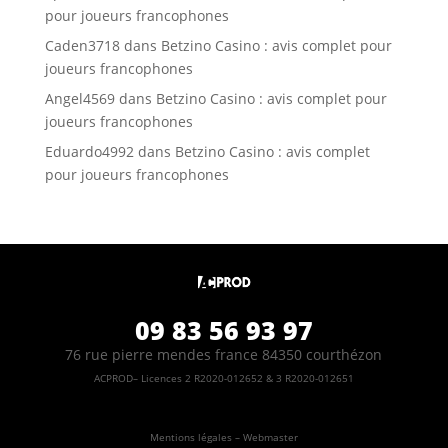
pour joueurs francophones
Caden3718
dans
Betzino Casino : avis complet pour
joueurs francophones
Angel4569
dans
Betzino Casino : avis complet pour
joueurs francophones
Eduardo4992
dans
Betzino Casino : avis complet
pour joueurs francophones
09 83 56 93 97
76 rue pierre mendes france 84350 courthézon
ACPROD– Licences 2 R2020-012652 & 3 R2020-012651
Mentions légales – Webmaster