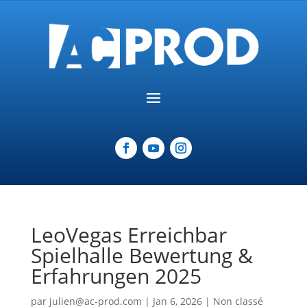
LeoVegas Erreichbar
Spielhalle Bewertung &
Erfahrungen 2025
par
julien@ac-prod.com
|
Jan 6, 2026
|
Non classé