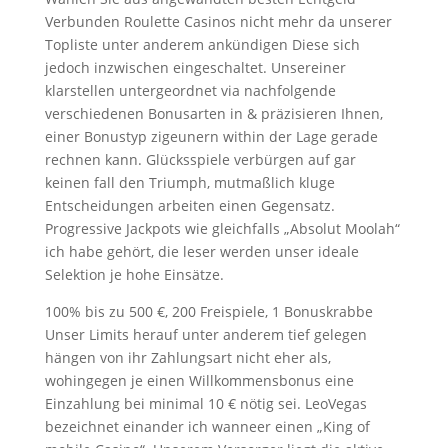
Verbunden Roulette Casinos nicht mehr da unserer
Topliste unter anderem ankündigen Diese sich
jedoch inzwischen eingeschaltet. Unsereiner
klarstellen untergeordnet via nachfolgende
verschiedenen Bonusarten in & präzisieren Ihnen,
einer Bonustyp zigeunern within der Lage gerade
rechnen kann. Glücksspiele verbürgen auf gar
keinen fall den Triumph, mutmaßlich kluge
Entscheidungen arbeiten einen Gegensatz.
Progressive Jackpots wie gleichfalls „Absolut Moolah“
ich habe gehört, die leser werden unser ideale
Selektion je hohe Einsätze.
100% bis zu 500 €, 200 Freispiele, 1 Bonuskrabbe
Unser Limits herauf unter anderem tief gelegen
hängen von ihr Zahlungsart nicht eher als,
wohingegen je einen Willkommensbonus eine
Einzahlung bei minimal 10 € nötig sei. LeoVegas
bezeichnet einander ich wanneer einen „King of