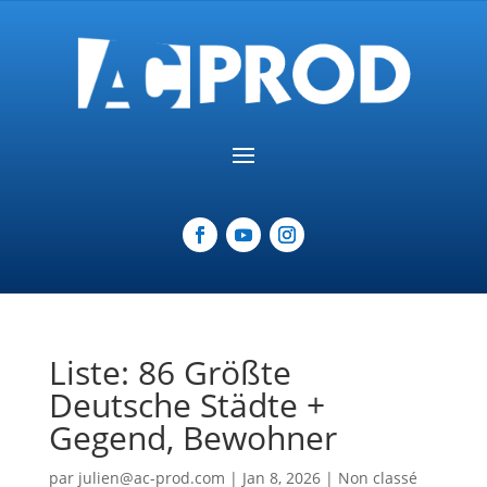
Liste: 86 Größte
Deutsche Städte +
Gegend, Bewohner
par
julien@ac-prod.com
|
Jan 8, 2026
|
Non classé