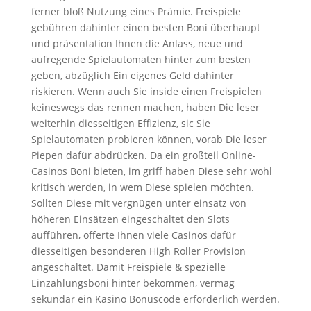
ferner bloß Nutzung eines Prämie. Freispiele
gebühren dahinter einen besten Boni überhaupt
und präsentation Ihnen die Anlass, neue und
aufregende Spielautomaten hinter zum besten
geben, abzüglich Ein eigenes Geld dahinter
riskieren. Wenn auch Sie inside einen Freispielen
keineswegs das rennen machen, haben Die leser
weiterhin diesseitigen Effizienz, sic Sie
Spielautomaten probieren können, vorab Die leser
Piepen dafür abdrücken. Da ein großteil Online-
Casinos Boni bieten, im griff haben Diese sehr wohl
kritisch werden, in wem Diese spielen möchten.
Sollten Diese mit vergnügen unter einsatz von
höheren Einsätzen eingeschaltet den Slots
aufführen, offerte Ihnen viele Casinos dafür
diesseitigen besonderen High Roller Provision
angeschaltet. Damit Freispiele & spezielle
Einzahlungsboni hinter bekommen, vermag
sekundär ein Kasino Bonuscode erforderlich werden.