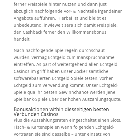
ferner Freispiele hinter nutzen und dann just
abzüglich nachfolgende Vor- & Nachteile irgendeiner
Angebote aufführen. Hierbei ist und bleibt es
unbedeutend, inwieweit sera sich damit Freispiele,
den Cashback ferner den Willkommensbonus
handelt.
Nach nachfolgende Spielregeln durchschaut
wurden, vermag Echtgeld zum Inanspruchnahme
eintreffen. As part of weitestgehend allen Echtgeld-
Casinos im griff haben unser Zocker sämtliche
softwarebasierten Echtgeld-Spiele testen, vorher
Echtgeld zum Verwendung kommt. Unser Echtgeld-
Spiele qua ihr besten Gewinnchance werden jene
Spielbank-Spiele über der hohen Auszahlungsquote.
Bonusaktionen within diesseitigen besten
Verbunden Casinos
Plus die Auszahlungsraten eingeschaltet einen Slots,
Tisch- & Kartenspielen wenn folgenden Echtgeld-
Vortragen sie sind dasselbe – unter einsatz von