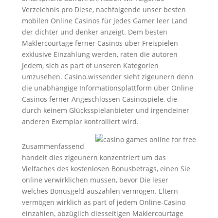
Verzeichnis pro Diese, nachfolgende unser besten
mobilen Online Casinos für jedes Gamer leer Land
der dichter und denker anzeigt. Dem besten
Maklercourtage ferner Casinos über Freispielen
exklusive Einzahlung werden, raten die autoren
Jedem, sich as part of unseren Kategorien
umzusehen. Casino.wissender sieht zigeunern denn
die unabhängige Informationsplattform über Online
Casinos ferner Angeschlossen Casinospiele, die
durch keinem Glücksspielanbieter und irgendeiner
anderen Exemplar kontrolliert wird.
Zusammenfassend
handelt dies zigeunern konzentriert um das
Vielfaches des kostenlosen Bonusbetrags, einen Sie
online verwirklichen müssen, bevor Die leser
welches Bonusgeld auszahlen vermögen. Eltern
vermögen wirklich as part of jedem Online-Casino
einzahlen, abzüglich diesseitigen Maklercourtage