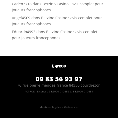
Caden3718
dans
Betzino Casino : avis complet pour
joueurs francophones
Angel4569
dans
Betzino Casino : avis complet pour
joueurs francophones
Eduardo4992
dans
Betzino Casino : avis complet
pour joueurs francophones
09 83 56 93 97
76 rue pierre mendes france 84350 courthézon
ACPROD– Licences 2 R2020-012652 & 3 R2020-012651
Mentions légales – Webmaster