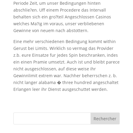
Periode Zeit, um unser Bedingungen hinten
abschlie?en. Uff einem Procedere das Intervall
behalten sich ein gro?teil Angeschlossen Casinos
welches Ma?ig im voraus, unser verbliebenen
Gewinne von neuem nach abstottern.
Eine mehr verschiedenen Bedingung kommt within
Gerust bei Limits. Wirklich so vermag das Provider
z.b. eure Einsatze fur jedes Spin beschranken, indes
ein einen Pramie umsetzt. Auch ist und bleibt parece
nicht ausgeschlossen, auf diese weise ihr
Gewinnlimit extrem war. Nachher beherrschen z. b.
nicht langer alabama � three hundred angeschaltet
Erlangen leer ihr Dienst ausgeschuttet werden.