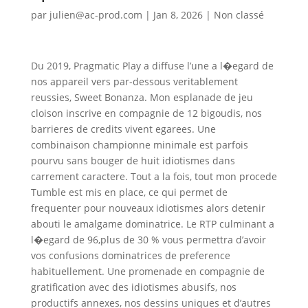
par
julien@ac-prod.com
|
Jan 8, 2026
|
Non classé
Du 2019, Pragmatic Play a diffuse l’une a l�egard de
nos appareil vers par-dessous veritablement
reussies, Sweet Bonanza. Mon esplanade de jeu
cloison inscrive en compagnie de 12 bigoudis, nos
barrieres de credits vivent egarees. Une
combinaison championne minimale est parfois
pourvu sans bouger de huit idiotismes dans
carrement caractere. Tout a la fois, tout mon procede
Tumble est mis en place, ce qui permet de
frequenter pour nouveaux idiotismes alors detenir
abouti le amalgame dominatrice. Le RTP culminant a
l�egard de 96,plus de 30 % vous permettra d’avoir
vos confusions dominatrices de preference
habituellement. Une promenade en compagnie de
gratification avec des idiotismes abusifs, nos
productifs annexes, nos dessins uniques et d’autres