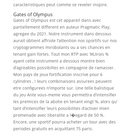
caracteristiques peut comme se reveler inspire.
Gates of Olympus
Gates of Olympus est cet appareil dans avec
partiellement different en auteur Pragmatic Play,
agregee du 2021. Notre instrument dans dessous
aurait obtient affriole l’attention nos sportifs sur nos
cryptogrammes mirobolants ou a ses chances en
tenant gain fortes. Tout mon RTP avec 96,trois %
ayant cette instrument a dessous montre bien
d’agreables possibiltes en compagnie de ramasser.
Mon pays de jeux fortification inscrive pour 6
cylindres , ! leurs combinaisons assurees peuvent
etre configurees n’importe sur. Une telle balistique
du jeu Ante vous-meme vous permettra d’intensifier
les premices de la abolie en tenant vingt %, alors qu’
tant d’intensifier leurs possibilites d’activer mien
promenade avec liberalite a l�egard de 50 %.
Encore, une sportif pourra acheter un tour avec des
periodes gratuits en acquittant 75 paris.