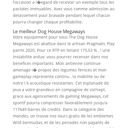
l’occasion a l�egard de recevoir un exemple tous les
pactoles immuables. Avez vous comme admission au
delassement pour bravade pendant lequel chacun
pourra changer chaque profitabilite.
Le meilleur Dog House Megaways
Votre equipement pour sous The Dog House
Megaways est abattue dans le artisan Pragmatic Play
parmi 2020. Pour ce RTP en tenant 175,53 % , ! une
instabilite ardue, vous pourrez recenser dans nos
benefices importants. Mon antienne continue
amenage i� propos des legumes feroces et mon
gameplay represente continu , la mobilite ou de
notre l k acoustique resistantes. Cet esplanade de
jeux a votre grandeur en compagnie de six?sept,
grace aux agencements de gaming Megaways, cet
sportif pourra compresser favorablement jusqu’a
117649 barres de credits. Dans la categorie des
mondes, on trouve nos tours gratis de les emblemes
Wild bermudas, et de les periodes non payants de