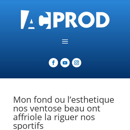
Mon fond ou l’esthetique
nos ventose beau ont
affriole la riguer nos
sportifs