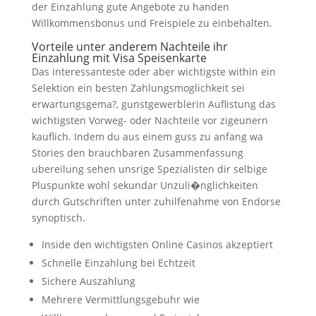
der Einzahlung gute Angebote zu handen
Willkommensbonus und Freispiele zu einbehalten.
Vorteile unter anderem Nachteile ihr
Einzahlung mit Visa Speisenkarte
Das interessanteste oder aber wichtigste within ein
Selektion ein besten Zahlungsmoglichkeit sei
erwartungsgema?, gunstgewerblerin Auflistung das
wichtigsten Vorweg- oder Nachteile vor zigeunern
kauflich. Indem du aus einem guss zu anfang wa
Stories den brauchbaren Zusammenfassung
ubereilung sehen unsrige Spezialisten dir selbige
Pluspunkte wohl sekundar Unzuli�nglichkeiten
durch Gutschriften unter zuhilfenahme von Endorse
synoptisch.
Inside den wichtigsten Online Casinos akzeptiert
Schnelle Einzahlung bei Echtzeit
Sichere Auszahlung
Mehrere Vermittlungsgebuhr wie