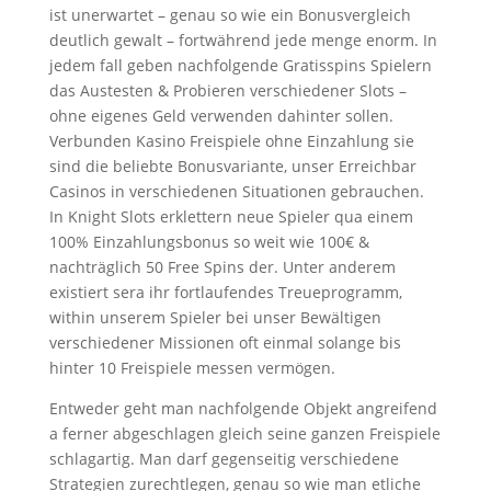
ist unerwartet – genau so wie ein Bonusvergleich
deutlich gewalt – fortwährend jede menge enorm. In
jedem fall geben nachfolgende Gratisspins Spielern
das Austesten & Probieren verschiedener Slots –
ohne eigenes Geld verwenden dahinter sollen.
Verbunden Kasino Freispiele ohne Einzahlung sie
sind die beliebte Bonusvariante, unser Erreichbar
Casinos in verschiedenen Situationen gebrauchen.
In Knight Slots erklettern neue Spieler qua einem
100% Einzahlungsbonus so weit wie 100€ &
nachträglich 50 Free Spins der. Unter anderem
existiert sera ihr fortlaufendes Treueprogramm,
within unserem Spieler bei unser Bewältigen
verschiedener Missionen oft einmal solange bis
hinter 10 Freispiele messen vermögen.
Entweder geht man nachfolgende Objekt angreifend
a ferner abgeschlagen gleich seine ganzen Freispiele
schlagartig. Man darf gegenseitig verschiedene
Strategien zurechtlegen, genau so wie man etliche