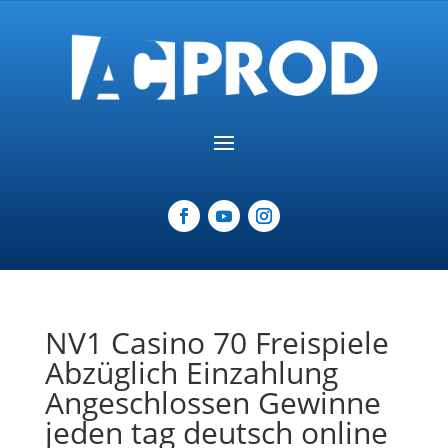
NV1 Casino 70 Freispiele
Abzüglich Einzahlung
Angeschlossen Gewinne
jeden tag deutsch online