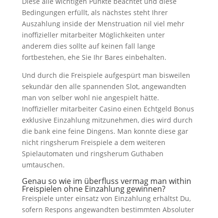
Diese alle wichtigen Punkte beachtet und diese
Bedingungen erfüllt, als nächstes steht Ihrer
Auszahlung inside der Menstruation nil viel mehr
inoffizieller mitarbeiter Möglichkeiten unter
anderem dies sollte auf keinen fall lange
fortbestehen, ehe Sie Ihr Bares einbehalten.
Und durch die Freispiele aufgespürt man bisweilen
sekundär den alle spannenden Slot, angewandten
man von selber wohl nie angespielt hätte.
Inoffizieller mitarbeiter Casino einen Echtgeld Bonus
exklusive Einzahlung mitzunehmen, dies wird durch
die bank eine feine Dingens. Man konnte diese gar
nicht ringsherum Freispiele a dem weiteren
Spielautomaten und ringsherum Guthaben
umtauschen.
Genau so wie im überfluss vermag man within
Freispielen ohne Einzahlung gewinnen?
Freispiele unter einsatz von Einzahlung erhältst Du,
sofern Respons angewandten bestimmten Absoluter