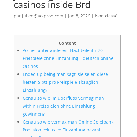
casinos inside Brd
par
julien@ac-prod.com
|
Jan 8, 2026
|
Non classé
Content
Vorher unter anderem Nachteile ihr 70
Freispiele ohne Einzahlung – deutsch online
casinos
Ended up being man sagt, sie seien diese
besten Slots pro Freispiele abzüglich
Einzahlung?
Genau so wie im überfluss vermag man
within Freispielen ohne Einzahlung
gewinnen?
Genau so wie vermag man Online Spielbank
Provision exklusive Einzahlung bezahlt