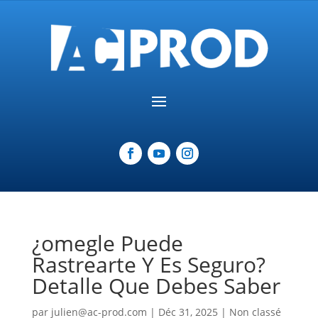
¿omegle Puede
Rastrearte Y Es Seguro?
Detalle Que Debes Saber
par
julien@ac-prod.com
|
Déc 31, 2025
|
Non classé