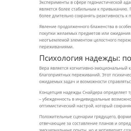
Эксперименты в сфере гедонистической ада
является более стабильным к привыканию. 
более длительно сохранять реактивность к
Явление продолженного блаженства в особе
покупки желаемых предметов или ожидания 
неотъемлемой элементом целостного переж
переживаниями.
Психология надежды: п
Вера является когнитивно-эмоциональный к
благоприятных переживаний. Этот психичес
ожидаемых задач и возможности справляться
Концепция надежды Снайдера определяет тр
– убежденность в индивидуальные возможно
оптимистический настрой, который сохраня
Положительные сценарии грядущего, формир
отвечающие за составление планов и опред
эмоциональные опыты, но и мотивирует со