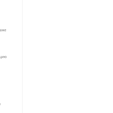
даже
ацию
м