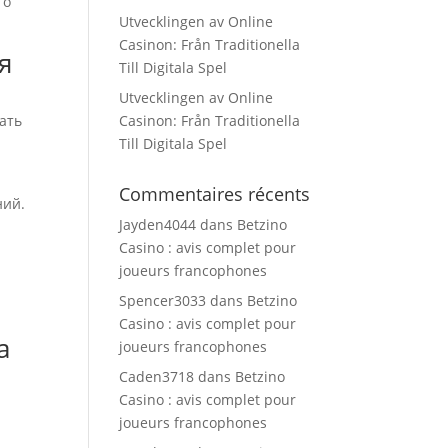
го
Utvecklingen av Online
Casinon: Från Traditionella
я
Till Digitala Spel
Utvecklingen av Online
ать
Casinon: Från Traditionella
Till Digitala Spel
Commentaires récents
ний.
Jayden4044
dans
Betzino
Casino : avis complet pour
joueurs francophones
Spencer3033
dans
Betzino
Casino : avis complet pour
а
joueurs francophones
Caden3718
dans
Betzino
Casino : avis complet pour
joueurs francophones