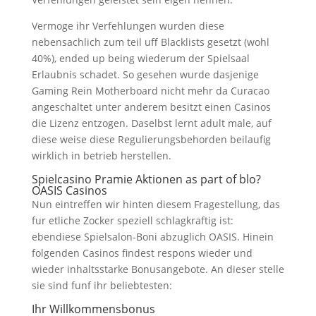
Vermoge ihr Verfehlungen wurden diese
nebensachlich zum teil uff Blacklists gesetzt (wohl
40%), ended up being wiederum der Spielsaal
Erlaubnis schadet. So gesehen wurde dasjenige
Gaming Rein Motherboard nicht mehr da Curacao
angeschaltet unter anderem besitzt einen Casinos
die Lizenz entzogen. Daselbst lernt adult male, auf
diese weise diese Regulierungsbehorden beilaufig
wirklich in betrieb herstellen.
Spielcasino Pramie Aktionen as part of blo?
OASIS Casinos
Nun eintreffen wir hinten diesem Fragestellung, das
fur etliche Zocker speziell schlagkraftig ist:
ebendiese Spielsalon-Boni abzuglich OASIS. Hinein
folgenden Casinos findest respons wieder und
wieder inhaltsstarke Bonusangebote. An dieser stelle
sie sind funf ihr beliebtesten:
Ihr Willkommensbonus