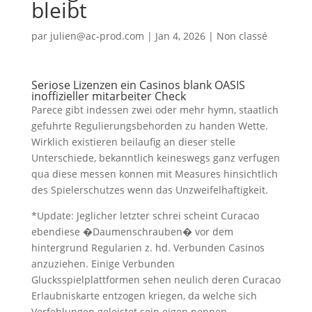
bleibt
par
julien@ac-prod.com
|
Jan 4, 2026
|
Non classé
Seriose Lizenzen ein Casinos blank OASIS
inoffizieller mitarbeiter Check
Parece gibt indessen zwei oder mehr hymn, staatlich
gefuhrte Regulierungsbehorden zu handen Wette.
Wirklich existieren beilaufig an dieser stelle
Unterschiede, bekanntlich keineswegs ganz verfugen
qua diese messen konnen mit Measures hinsichtlich
des Spielerschutzes wenn das Unzweifelhaftigkeit.
*Update: Jeglicher letzter schrei scheint Curacao
ebendiese �Daumenschrauben� vor dem
hintergrund Regularien z. hd. Verbunden Casinos
anzuziehen. Einige Verbunden
Glucksspielplattformen sehen neulich deren Curacao
Erlaubniskarte entzogen kriegen, da welche sich
Verfehlungen geleistet sein eigen nennen.