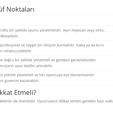
üf Noktaları
rollü bir şekilde oyunu yönetmelidir. Aşırı heyecan veya stres,
kileyebilir.
profesyonel ve saygılı bir iletişim kurmalıdır. Kaba ya da kırıcı
ı rahatsız edebilir.
 ve doğru bir şekilde yönetmeli ve gereksiz gecikmelerden
ncuların oyun keyfini artırabilir.
bir şekilde yönetmeli ve her oyuncuya eşit davranmalıdır.
rın güvenini kazanabilir.
kkat Etmeli?
aktörler de önemlidir. Oyuncuların dikkat etmesi gereken bazı nokt