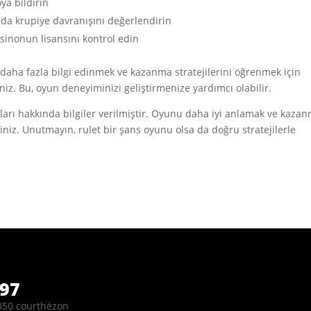
ya bildirin
da krupiye davranışını değerlendirin
inonun lisansını kontrol edin
 daha fazla bilgi edinmek ve kazanma stratejilerini öğrenmek için
iz. Bu, oyun deneyiminizi geliştirmenize yardımcı olabilir.
ları hakkında bilgiler verilmiştir. Oyunu daha iyi anlamak ve kaza
siniz. Unutmayın, rulet bir şans oyunu olsa da doğru stratejilerle
 97
350 courthézon