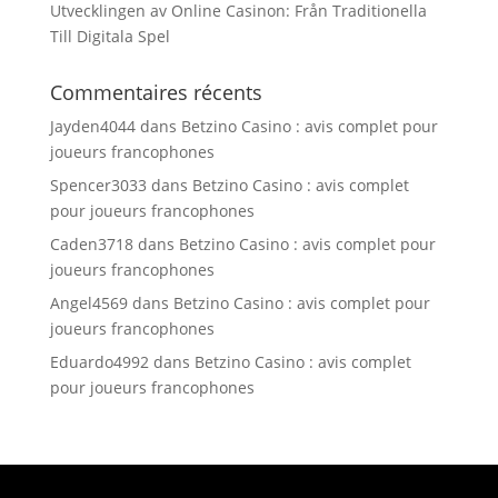
Utvecklingen av Online Casinon: Från Traditionella
Till Digitala Spel
Commentaires récents
Jayden4044
dans
Betzino Casino : avis complet pour
joueurs francophones
Spencer3033
dans
Betzino Casino : avis complet
pour joueurs francophones
Caden3718
dans
Betzino Casino : avis complet pour
joueurs francophones
Angel4569
dans
Betzino Casino : avis complet pour
joueurs francophones
Eduardo4992
dans
Betzino Casino : avis complet
pour joueurs francophones