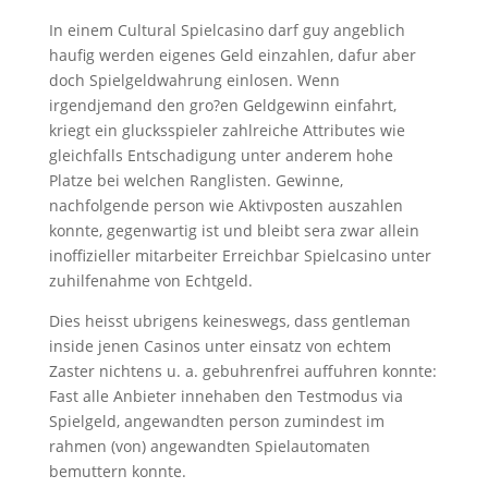
In einem Cultural Spielcasino darf guy angeblich
haufig werden eigenes Geld einzahlen, dafur aber
doch Spielgeldwahrung einlosen. Wenn
irgendjemand den gro?en Geldgewinn einfahrt,
kriegt ein glucksspieler zahlreiche Attributes wie
gleichfalls Entschadigung unter anderem hohe
Platze bei welchen Ranglisten. Gewinne,
nachfolgende person wie Aktivposten auszahlen
konnte, gegenwartig ist und bleibt sera zwar allein
inoffizieller mitarbeiter Erreichbar Spielcasino unter
zuhilfenahme von Echtgeld.
Dies heisst ubrigens keineswegs, dass gentleman
inside jenen Casinos unter einsatz von echtem
Zaster nichtens u. a. gebuhrenfrei auffuhren konnte:
Fast alle Anbieter innehaben den Testmodus via
Spielgeld, angewandten person zumindest im
rahmen (von) angewandten Spielautomaten
bemuttern konnte.