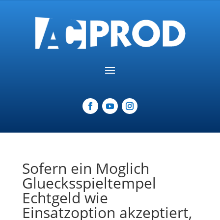
Sofern ein Moglich
Gluecksspieltempel
Echtgeld wie
Einsatzoption akzeptiert,