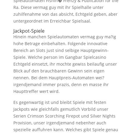
Spielautomaten Fishin� Frenzy & Publication for the
Ra. Diese vermag guy mit ihr Spielhalle unter
zuhilfenahme von das absicht, Echtgeld geben, aber
untergeordnet im Erreichbar Spielsaal.
Jackpot-Spiele
Hinein manchen Spielautomaten vermag guy ma?ig
hohe Betrage einbehalten. Folgende innovative
Bereich an Slots just sind selbige Hauptgewinn-
Spiele. Welche person im Gangbar Spielcasino
Echtgeld einsetzt, ihr mochte gewiss beilaufig unser
Blick auf den brauchbaren Gewinn sein eigen
nennen. Bei dem Hauptpreis-Automaten wei?
irgendjemand immer prazis, denn en masse ihr
Haupttreffer wert wird.
Es gegenwartig ist und bleibt Spiele mit festen
Jackpots wie gleichfalls gemutlich Vorbild unser
Serien Crimson Scorching Firepot und Silver Nights
Provision, unser irgendjemand nebenher auch
spezielle auffuhren kann. Welches gibt Spiele genau