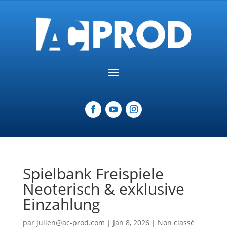
Spielbank Freispiele
Neoterisch & exklusive
Einzahlung
par
julien@ac-prod.com
|
Jan 8, 2026
|
Non classé