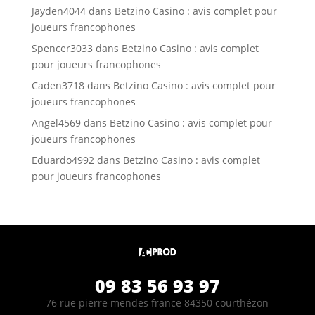
Jayden4044
dans
Betzino Casino : avis complet pour
joueurs francophones
Spencer3033
dans
Betzino Casino : avis complet
pour joueurs francophones
Caden3718
dans
Betzino Casino : avis complet pour
joueurs francophones
Angel4569
dans
Betzino Casino : avis complet pour
joueurs francophones
Eduardo4992
dans
Betzino Casino : avis complet
pour joueurs francophones
09 83 56 93 97
76 rue pierre mendes france 84350 courthézon