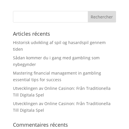
Articles récents
Historisk udvikling af spil og hasardspil gennem
tiden
Sådan kommer du i gang med gambling som
nybegynder
Mastering financial management in gambling
essential tips for success
Utvecklingen av Online Casinon: Från Traditionella
Till Digitala Spel
Utvecklingen av Online Casinon: Från Traditionella
Till Digitala Spel
Commentaires récents