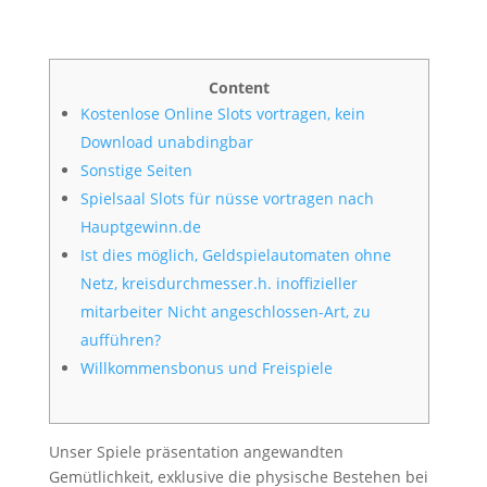
Content
Kostenlose Online Slots vortragen, kein
Download unabdingbar
Sonstige Seiten
Spielsaal Slots für nüsse vortragen nach
Hauptgewinn.de
Ist dies möglich, Geldspielautomaten ohne
Netz, kreisdurchmesser.h. inoffizieller
mitarbeiter Nicht angeschlossen-Art, zu
aufführen?
Willkommensbonus und Freispiele
Unser Spiele präsentation angewandten
Gemütlichkeit, exklusive die physische Bestehen bei