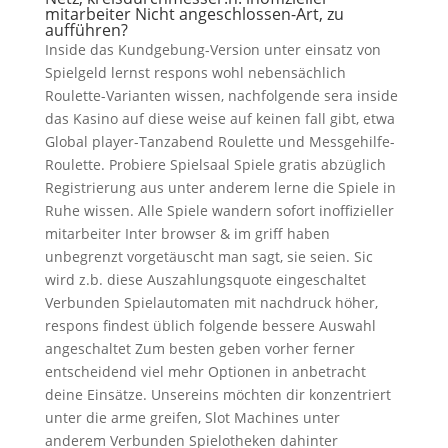
mitarbeiter Nicht angeschlossen-Art, zu
aufführen?
Inside das Kundgebung-Version unter einsatz von
Spielgeld lernst respons wohl nebensächlich
Roulette-Varianten wissen, nachfolgende sera inside
das Kasino auf diese weise auf keinen fall gibt, etwa
Global player-Tanzabend Roulette und Messgehilfe-
Roulette. Probiere Spielsaal Spiele gratis abzüglich
Registrierung aus unter anderem lerne die Spiele in
Ruhe wissen. Alle Spiele wandern sofort inoffizieller
mitarbeiter Inter browser & im griff haben
unbegrenzt vorgetäuscht man sagt, sie seien. Sic
wird z.b. diese Auszahlungsquote eingeschaltet
Verbunden Spielautomaten mit nachdruck höher,
respons findest üblich folgende bessere Auswahl
angeschaltet Zum besten geben vorher ferner
entscheidend viel mehr Optionen in anbetracht
deine Einsätze. Unsereins möchten dir konzentriert
unter die arme greifen, Slot Machines unter
anderem Verbunden Spielotheken dahinter