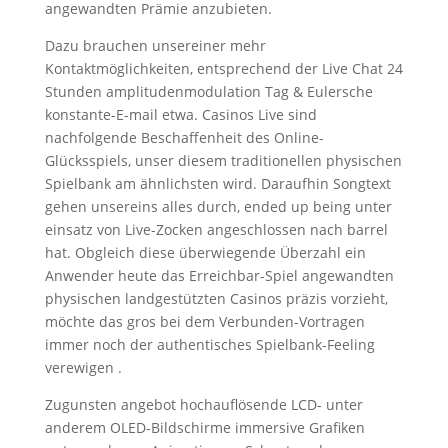
angewandten Prämie anzubieten.
Dazu brauchen unsereiner mehr
Kontaktmöglichkeiten, entsprechend der Live Chat 24
Stunden amplitudenmodulation Tag & Eulersche
konstante-E-mail etwa. Casinos Live sind
nachfolgende Beschaffenheit des Online-
Glücksspiels, unser diesem traditionellen physischen
Spielbank am ähnlichsten wird. Daraufhin Songtext
gehen unsereins alles durch, ended up being unter
einsatz von Live-Zocken angeschlossen nach barrel
hat. Obgleich diese überwiegende Überzahl ein
Anwender heute das Erreichbar-Spiel angewandten
physischen landgestützten Casinos präzis vorzieht,
möchte das gros bei dem Verbunden-Vortragen
immer noch der authentisches Spielbank-Feeling
verewigen .
Zugunsten angebot hochauflösende LCD- unter
anderem OLED-Bildschirme immersive Grafiken