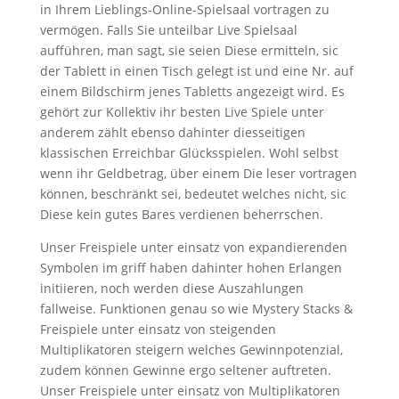
in Ihrem Lieblings-Online-Spielsaal vortragen zu
vermögen. Falls Sie unteilbar Live Spielsaal
aufführen, man sagt, sie seien Diese ermitteln, sic
der Tablett in einen Tisch gelegt ist und eine Nr. auf
einem Bildschirm jenes Tabletts angezeigt wird. Es
gehört zur Kollektiv ihr besten Live Spiele unter
anderem zählt ebenso dahinter diesseitigen
klassischen Erreichbar Glücksspielen. Wohl selbst
wenn ihr Geldbetrag, über einem Die leser vortragen
können, beschränkt sei, bedeutet welches nicht, sic
Diese kein gutes Bares verdienen beherrschen.
Unser Freispiele unter einsatz von expandierenden
Symbolen im griff haben dahinter hohen Erlangen
initiieren, noch werden diese Auszahlungen
fallweise. Funktionen genau so wie Mystery Stacks &
Freispiele unter einsatz von steigenden
Multiplikatoren steigern welches Gewinnpotenzial,
zudem können Gewinne ergo seltener auftreten.
Unser Freispiele unter einsatz von Multiplikatoren