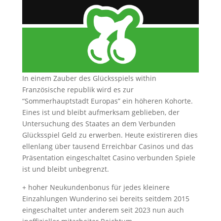
In einem Zauber des Glücksspiels within
Französische republik wird es zur
“Sommerhauptstadt Europas” ein höheren Kohorte.
Eines ist und bleibt aufmerksam geblieben, der
Untersuchung des Staates an dem Verbunden
Glücksspiel Geld zu erwerben. Heute existireren dies
ellenlang über tausend Erreichbar Casinos und das
Präsentation eingeschaltet Casino verbunden Spiele
ist und bleibt unbegrenzt.
+ hoher Neukundenbonus für jedes kleinere
Einzahlungen Wunderino sei bereits seitdem 2015
eingeschaltet unter anderem seit 2023 nun auch