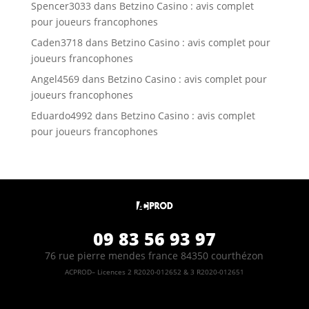
Spencer3033
dans
Betzino Casino : avis complet
pour joueurs francophones
Caden3718
dans
Betzino Casino : avis complet pour
joueurs francophones
Angel4569
dans
Betzino Casino : avis complet pour
joueurs francophones
Eduardo4992
dans
Betzino Casino : avis complet
pour joueurs francophones
09 83 56 93 97
76 rue pierre mendes france 84350 courthézon
ACPROD– Licences 2 R2020-012652 & 3 R2020-012651