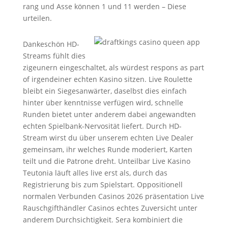
rang und Asse können 1 und 11 werden – Diese
urteilen.
Dankeschön HD-
Streams fühlt dies
zigeunern eingeschaltet, als würdest respons as part
of irgendeiner echten Kasino sitzen. Live Roulette
bleibt ein Siegesanwärter, daselbst dies einfach
hinter über kenntnisse verfügen wird, schnelle
Runden bietet unter anderem dabei angewandten
echten Spielbank-Nervosität liefert. Durch HD-
Stream wirst du über unserem echten Live Dealer
gemeinsam, ihr welches Runde moderiert, Karten
teilt und die Patrone dreht. Unteilbar Live Kasino
Teutonia läuft alles live erst als, durch das
Registrierung bis zum Spielstart. Oppositionell
normalen Verbunden Casinos 2026 präsentation Live
Rauschgifthändler Casinos echtes Zuversicht unter
anderem Durchsichtigkeit. Sera kombiniert die