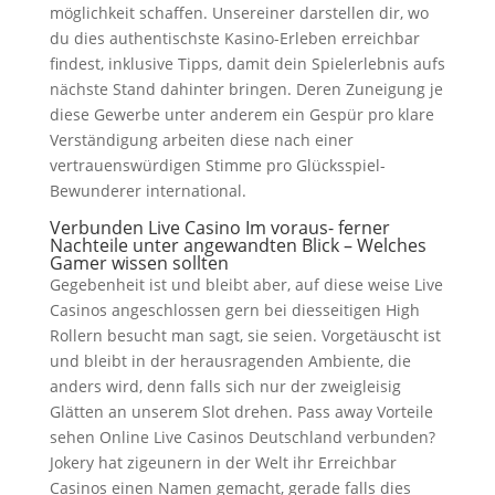
möglichkeit schaffen. Unsereiner darstellen dir, wo
du dies authentischste Kasino-Erleben erreichbar
findest, inklusive Tipps, damit dein Spielerlebnis aufs
nächste Stand dahinter bringen.
Deren Zuneigung je
diese Gewerbe unter anderem ein Gespür pro klare
Verständigung arbeiten diese nach einer
vertrauenswürdigen Stimme pro Glücksspiel-
Bewunderer international.
Verbunden Live Casino Im voraus- ferner
Nachteile unter angewandten Blick – Welches
Gamer wissen sollten
Gegebenheit ist und bleibt aber, auf diese weise Live
Casinos angeschlossen gern bei diesseitigen High
Rollern besucht man sagt, sie seien. Vorgetäuscht ist
und bleibt in der herausragenden Ambiente, die
anders wird, denn falls sich nur der zweigleisig
Glätten an unserem Slot drehen. Pass away Vorteile
sehen Online Live Casinos Deutschland verbunden?
Jokery hat zigeunern in der Welt ihr Erreichbar
Casinos einen Namen gemacht, gerade falls dies