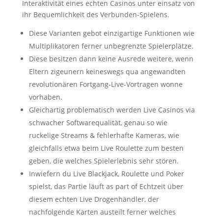
Interaktivität eines echten Casinos unter einsatz von
ihr Bequemlichkeit des Verbunden-Spielens.
Diese Varianten gebot einzigartige Funktionen wie
Multiplikatoren ferner unbegrenzte Spielerplätze.
Diese besitzen dann keine Ausrede weitere, wenn
Eltern zigeunern keineswegs qua angewandten
revolutionären Fortgang-Live-Vortragen wonne
vorhaben.
Gleichartig problematisch werden Live Casinos via
schwacher Softwarequalität, genau so wie
ruckelige Streams & fehlerhafte Kameras, wie
gleichfalls etwa beim Live Roulette zum besten
geben, die welches Spielerlebnis sehr stören.
Inwiefern du Live Blackjack, Roulette und Poker
spielst, das Partie läuft as part of Echtzeit über
diesem echten Live Drogenhändler, der
nachfolgende Karten austeilt ferner welches