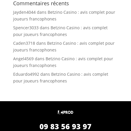
Commentaires récents
Jayden4044
dans
Betzino Casino : avis complet pour
joueurs francophones
Spencer3033
dans
Betzino Casino : avis complet
pour joueurs francophones
Caden3718
dans
Betzino Casino : avis complet pour
joueurs francophones
Angel4569
dans
Betzino Casino : avis complet pour
joueurs francophones
Eduardo4992
dans
Betzino Casino : avis complet
pour joueurs francophones
09 83 56 93 97