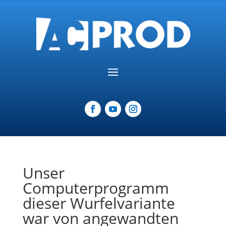
Unser
Computerprogramm
dieser Wurfelvariante
war von angewandten