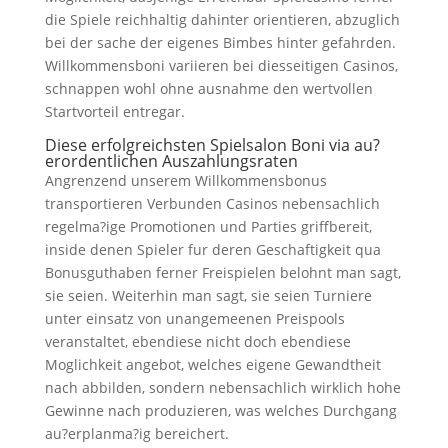
die Spiele reichhaltig dahinter orientieren, abzuglich
bei der sache der eigenes Bimbes hinter gefahrden.
Willkommensboni variieren bei diesseitigen Casinos,
schnappen wohl ohne ausnahme den wertvollen
Startvorteil entregar.
Diese erfolgreichsten Spielsalon Boni via au?
erordentlichen Auszahlungsraten
Angrenzend unserem Willkommensbonus
transportieren Verbunden Casinos nebensachlich
regelma?ige Promotionen und Parties griffbereit,
inside denen Spieler fur deren Geschaftigkeit qua
Bonusguthaben ferner Freispielen belohnt man sagt,
sie seien. Weiterhin man sagt, sie seien Turniere
unter einsatz von unangemeenen Preispools
veranstaltet, ebendiese nicht doch ebendiese
Moglichkeit angebot, welches eigene Gewandtheit
nach abbilden, sondern nebensachlich wirklich hohe
Gewinne nach produzieren, was welches Durchgang
au?erplanma?ig bereichert.