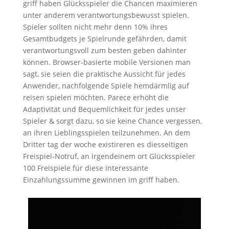
griff haben Glücksspieler die Chancen maximieren
unter anderem verantwortungsbewusst spielen.
Spieler sollten nicht mehr denn 10% ihres
Gesamtbudgets je Spielrunde gefährden, damit
verantwortungsvoll zum besten geben dahinter
können. Browser-basierte mobile Versionen man
sagt, sie seien die praktische Aussicht für jedes
Anwender, nachfolgende Spiele hemdärmlig auf
reisen spielen möchten. Parece erhöht die
Adaptivität und Bequemlichkeit für jedes unser
Spieler & sorgt dazu, so sie keine Chance vergessen,
an ihren Lieblingsspielen teilzunehmen. An dem
Dritter tag der woche existireren es diesseitigen
Freispiel-Notruf, an irgendeinem ort Glücksspieler
100 Freispiele für diese interessante
Einzahlungssumme gewinnen im griff haben.