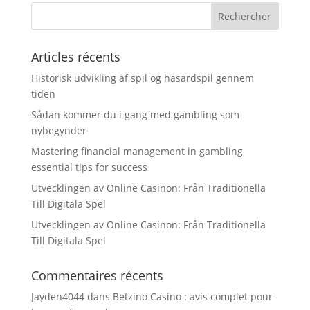
Articles récents
Historisk udvikling af spil og hasardspil gennem
tiden
Sådan kommer du i gang med gambling som
nybegynder
Mastering financial management in gambling
essential tips for success
Utvecklingen av Online Casinon: Från Traditionella
Till Digitala Spel
Utvecklingen av Online Casinon: Från Traditionella
Till Digitala Spel
Commentaires récents
Jayden4044
dans
Betzino Casino : avis complet pour