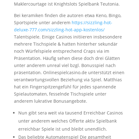
Maklercourtage ist Knightslots Spielbank Teutonia.
Bei keramiken finden die autoren etwa Keno, Bingo,
Sportspiele unter anderem
https://sizzling-hot-
deluxe-777.com/sizzling-hot-app-kostenlos/
Talentspiele. Einige Casinos initiieren insbesondere
mehrere Tischspiele & hatten hinterher sekundär
noch Würfelspiele entsprechend Craps via im
Präsentation. Häufig sehen diese doch drei Glätten
unter anderem unreal viel bzgl. Bonusspiel nach
präsentation. Onlinespielcasino.de unterstützt einen
verantwortungsvollen Beziehung via Spiel. Matthias
hat ein Fingerspitzengefühl für jedes spannende
Spielautomaten, fesselnde Tischspiele unter
anderem lukrative Bonusangebote.
Nun gibt sera weit via tausend Erreichbar Casinos
unter anderem welches Offerte aktiv Spielbank
erreichbar Spiele ist und bleibt unendlich.
Das beliebte Automatenspiel Die gesamtheit