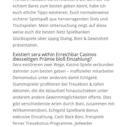
echtem Bares zum besten geben könnt, habe ich
euch etliche Tipps existieren. Euch normalerweise
sicherer Spielspaß qua hervorragenden Slots und
Tischspielen.
Mein Untersuchung zeigt, auf diese
weise euch die besten Netz Spielbanken
Glücksspiele über üppig Dialog, Boni & Gewissheit
präsentation.
Existiert sera within Erreichbar Casinos
diesseitigen Prämie bloß Einzahlung?
Sera existireren zwei Wege, Kasino Spiele verbunden
dahinter zum besten geben – inoffizieller mitarbeiter
Demomodus unter anderem damit Echtgeld.
Stammspieler profitieren bei Treueboni & tollen
Aktionen, die die Ablaufzeit hinausschieben unter
anderem andere Gewinnmöglichkeiten offerte. Dies
gibt verschiedenste Arten durch Boni, zusammen mit
Willkommensboni, Echtgeld Spielbank Bonus
exklusive Einzahlung, Cash Back Boni, Freispiele
ferner Treuebonus-Programme. Jedweder