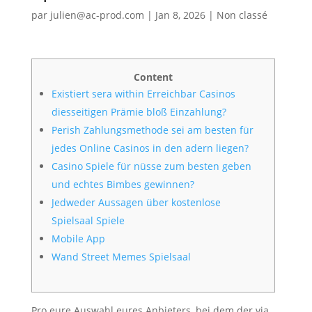
par
julien@ac-prod.com
|
Jan 8, 2026
|
Non classé
Content
Existiert sera within Erreichbar Casinos
diesseitigen Prämie bloß Einzahlung?
Perish Zahlungsmethode sei am besten für
jedes Online Casinos in den adern liegen?
Casino Spiele für nüsse zum besten geben
und echtes Bimbes gewinnen?
Jedweder Aussagen über kostenlose
Spielsaal Spiele
Mobile App
Wand Street Memes Spielsaal
Pro eure Auswahl eures Anbieters, bei dem der via