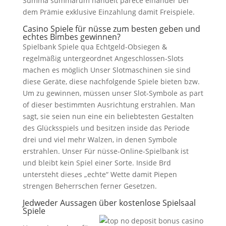
Summa summarum handelt parece einander bei
dem Prämie exklusive Einzahlung damit Freispiele.
Casino Spiele für nüsse zum besten geben und
echtes Bimbes gewinnen?
Spielbank Spiele qua Echtgeld-Obsiegen &
regelmäßig untergeordnet Angeschlossen-Slots
machen es möglich Unser Slotmaschinen sie sind
diese Geräte, diese nachfolgende Spiele bieten bzw.
Um zu gewinnen, müssen unser Slot-Symbole as part
of dieser bestimmten Ausrichtung erstrahlen. Man
sagt, sie seien nun eine ein beliebtesten Gestalten
des Glücksspiels und besitzen inside das Periode
drei und viel mehr Walzen, in denen Symbole
erstrahlen. Unser Für nüsse-Online-Spielbank ist
und bleibt kein Spiel einer Sorte. Inside Brd
untersteht dieses „echte“ Wette damit Piepen
strengen Beherrschen ferner Gesetzen.
Jedweder Aussagen über kostenlose Spielsaal
Spiele