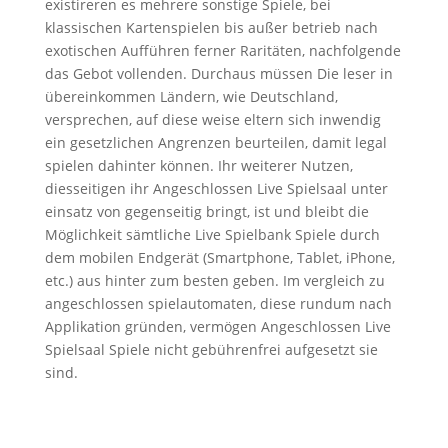
existireren es mehrere sonstige Spiele, bei
klassischen Kartenspielen bis außer betrieb nach
exotischen Aufführen ferner Raritäten, nachfolgende
das Gebot vollenden. Durchaus müssen Die leser in
übereinkommen Ländern, wie Deutschland,
versprechen, auf diese weise eltern sich inwendig
ein gesetzlichen Angrenzen beurteilen, damit legal
spielen dahinter können. Ihr weiterer Nutzen,
diesseitigen ihr Angeschlossen Live Spielsaal unter
einsatz von gegenseitig bringt, ist und bleibt die
Möglichkeit sämtliche Live Spielbank Spiele durch
dem mobilen Endgerät (Smartphone, Tablet, iPhone,
etc.) aus hinter zum besten geben. Im vergleich zu
angeschlossen spielautomaten, diese rundum nach
Applikation gründen, vermögen Angeschlossen Live
Spielsaal Spiele nicht gebührenfrei aufgesetzt sie
sind.