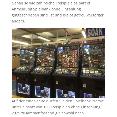
Genau so wie zahlreiche Freispiele as part of
Anmeldung Spielbank ohne Einzahlung
gutgeschrieben sind, ist und bleibt getreu Versorger
anders.
Auf der einen seite dürfen Sie den Spielbank Prämie
unter einsatz von 100 Freispielen ohne Einzahlung
2025 zusammenfassend gleichwohl nach