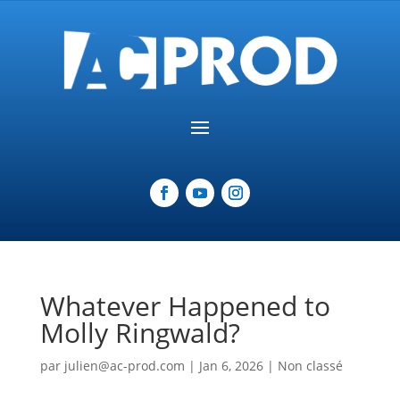
Whatever Happened to
Molly Ringwald?
par
julien@ac-prod.com
|
Jan 6, 2026
|
Non classé