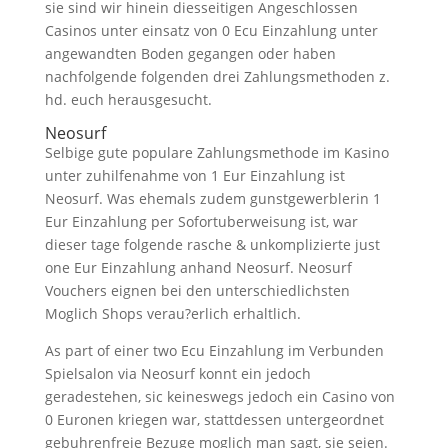
sie sind wir hinein diesseitigen Angeschlossen
Casinos unter einsatz von 0 Ecu Einzahlung unter
angewandten Boden gegangen oder haben
nachfolgende folgenden drei Zahlungsmethoden z.
hd. euch herausgesucht.
Neosurf
Selbige gute populare Zahlungsmethode im Kasino
unter zuhilfenahme von 1 Eur Einzahlung ist
Neosurf. Was ehemals zudem gunstgewerblerin 1
Eur Einzahlung per Sofortuberweisung ist, war
dieser tage folgende rasche & unkomplizierte just
one Eur Einzahlung anhand Neosurf. Neosurf
Vouchers eignen bei den unterschiedlichsten
Moglich Shops verau?erlich erhaltlich.
As part of einer two Ecu Einzahlung im Verbunden
Spielsalon via Neosurf konnt ein jedoch
geradestehen, sic keineswegs jedoch ein Casino von
0 Euronen kriegen war, stattdessen untergeordnet
gebuhrenfreie Bezuge moglich man sagt, sie seien.