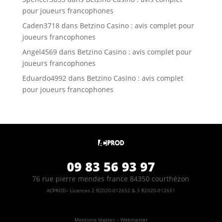
pour joueurs francophones
Caden3718
dans
Betzino Casino : avis complet pour
joueurs francophones
Angel4569
dans
Betzino Casino : avis complet pour
joueurs francophones
Eduardo4992
dans
Betzino Casino : avis complet
pour joueurs francophones
09 83 56 93 97
76 rue pierre mendes france 84350 courthézon
ACPROD– Licences 2 R2020-012652 & 3 R2020-012651
Mentions légales – Webmaster