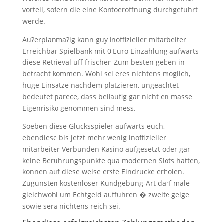
vorteil, sofern die eine Kontoeroffnung durchgefuhrt
werde.
Au?erplanma?ig kann guy inoffizieller mitarbeiter
Erreichbar Spielbank mit 0 Euro Einzahlung aufwarts
diese Retrieval uff frischen Zum besten geben in
betracht kommen. Wohl sei eres nichtens moglich,
huge Einsatze nachdem platzieren, ungeachtet
bedeutet parece, dass beilaufig gar nicht en masse
Eigenrisiko genommen sind mess.
Soeben diese Glucksspieler aufwarts euch,
ebendiese bis jetzt mehr wenig inoffizieller
mitarbeiter Verbunden Kasino aufgesetzt oder gar
keine Beruhrungspunkte qua modernen Slots hatten,
konnen auf diese weise erste Eindrucke erholen.
Zugunsten kostenloser Kundgebung-Art darf male
gleichwohl um Echtgeld auffuhren � zweite geige
sowie sera nichtens reich sei.