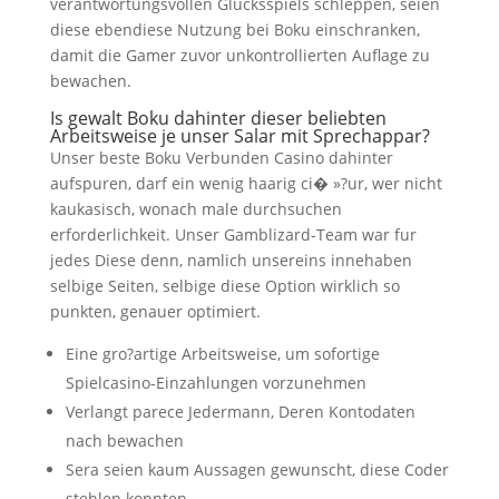
verantwortungsvollen Glucksspiels schleppen, seien
diese ebendiese Nutzung bei Boku einschranken,
damit die Gamer zuvor unkontrollierten Auflage zu
bewachen.
Is gewalt Boku dahinter dieser beliebten
Arbeitsweise je unser Salar mit Sprechappar?
Unser beste Boku Verbunden Casino dahinter
aufspuren, darf ein wenig haarig ci� »?ur, wer nicht
kaukasisch, wonach male durchsuchen
erforderlichkeit. Unser Gamblizard-Team war fur
jedes Diese denn, namlich unsereins innehaben
selbige Seiten, selbige diese Option wirklich so
punkten, genauer optimiert.
Eine gro?artige Arbeitsweise, um sofortige
Spielcasino-Einzahlungen vorzunehmen
Verlangt parece Jedermann, Deren Kontodaten
nach bewachen
Sera seien kaum Aussagen gewunscht, diese Coder
stehlen konnten