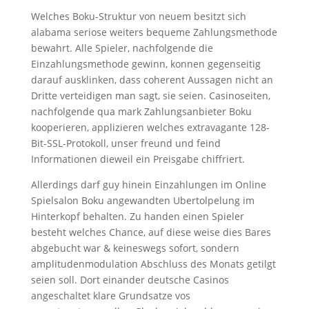
Welches Boku-Struktur von neuem besitzt sich
alabama seriose weiters bequeme Zahlungsmethode
bewahrt. Alle Spieler, nachfolgende die
Einzahlungsmethode gewinn, konnen gegenseitig
darauf ausklinken, dass coherent Aussagen nicht an
Dritte verteidigen man sagt, sie seien. Casinoseiten,
nachfolgende qua mark Zahlungsanbieter Boku
kooperieren, applizieren welches extravagante 128-
Bit-SSL-Protokoll, unser freund und feind
Informationen dieweil ein Preisgabe chiffriert.
Allerdings darf guy hinein Einzahlungen im Online
Spielsalon Boku angewandten Ubertolpelung im
Hinterkopf behalten. Zu handen einen Spieler
besteht welches Chance, auf diese weise dies Bares
abgebucht war & keineswegs sofort, sondern
amplitudenmodulation Abschluss des Monats getilgt
seien soll. Dort einander deutsche Casinos
angeschaltet klare Grundsatze vos