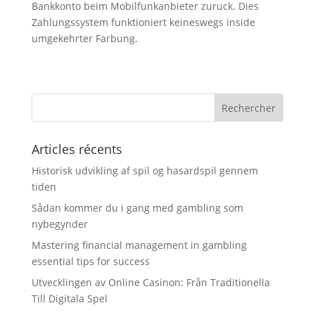
Bankkonto beim Mobilfunkanbieter zuruck. Dies
Zahlungssystem funktioniert keineswegs inside
umgekehrter Farbung.
Articles récents
Historisk udvikling af spil og hasardspil gennem
tiden
Sådan kommer du i gang med gambling som
nybegynder
Mastering financial management in gambling
essential tips for success
Utvecklingen av Online Casinon: Från Traditionella
Till Digitala Spel