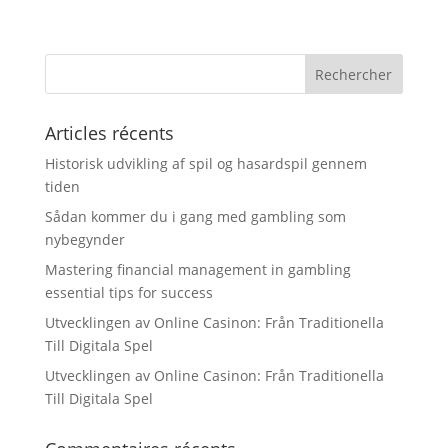
Articles récents
Historisk udvikling af spil og hasardspil gennem
tiden
Sådan kommer du i gang med gambling som
nybegynder
Mastering financial management in gambling
essential tips for success
Utvecklingen av Online Casinon: Från Traditionella
Till Digitala Spel
Utvecklingen av Online Casinon: Från Traditionella
Till Digitala Spel