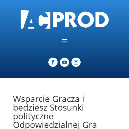
Wsparcie Gracza i
bedziesz Stosunki
polityczne
Odpowiedzialnej Gra