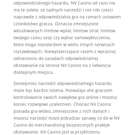
odpowiedzialnego hazardu. NV Casino od razu nie
ma te zalete, ze zadnych narzedzi i nie rob czesci
naprawde z odpowiedzialna gra na ramach ustawien
czlonkostwo gracza. Oznacza zmniejszone
wbudowanych limitow wplat, limitow strat, limitow
twojego czasu sesji czy wybor samowykluczenia,
ktore moga standardem w wielu innych serwisach
rozrywkowych. Niewystarczajace razem z wyraznej
odniesieniu do zasadach odpowiedzialnej
obstawianie na stronie NV Casino na z latwoscia
dostepnym miejscu.
Dostepnosc narzedzi odpowiedzialnego hazardu
moze byc bardzo istotna. Pozwalaja one graczom
kontrolowanie swoich nawykow gra online i mozesz
koniec rozwojowi uzaleznien. Chociaz NV Casino
posiada gra wideo, zmniejszone z nich danych i
mozesz narzedzi moze pobudzac sprawy co do w NV
Casino do merchandising bezpiecznych praktyk
obstawianie. NV Casino jest w przyblizeniu