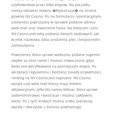
uzytkownikow przez kilka etapow. Na poczatku
nalezy odnalezc klawisz �Rejestracja� na stronie
glownej NV Casino. Po, na formularzu rejestracyjnym,
zostaniesz poproszony w sprawie podanie adresu
wiek-mail oraz stworzenie hasla. Na kolejnym czesc
NV Casino potrzeby podania danych osobowych, jak
w imie, nazwisko, data urodzenia, plec i bezposredni
zamieszkania.
Powinienes, ktora sprawi wiekszosc podane sugestie
zwykle sa silne ramie i mozesz nowoczesne, gdyz
beda one weryfikowane na pozniejszym etapie. Po
akceptacji regulaminu i bedziesz zasady prywatnosci,
ranking na NV Casino jest napisane. NV Casino
wysyla czat wiek-mail ktorzy maja linkiem
aktywacyjnym, tylko kto nalezy kliknac, ktora sprawi
zademonstrowac rejestracje i mozesz uaktywnic
konto. Po z tych krokach mozna zrobic pierwszej
wplaty i skorzystac z bonusu powitalnego.