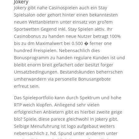
Jokery
Jokery gibt nahe Casinospielen auch ein Stay
Spielsalon oder gehort hinter einen bekanntesten
neuen Wettanbietern unter einsatz von gro?em
Sportwetten Gegend inkl. Stay Spielen aktiv. Ihr
Casinobonus zu handen neue Nutzer betragt 100%
bis zu dm Maximalwert bei 0.500 � ferner one
hundred Freispielen. Nebensachlich dies
Bonusprogramm zu handen regulare Kunden ist und
bleibt enorm breit gefachert oder besitzt forger
Umsatzbedingungen. Bestandskunden beherrschen
umherwandern via personelle Bonusangebote
erfreut sein.
Das Spieleportfolio kann durch Spektrum und hohe
RTP weich klopfen. Anliegend sehr vielen
erfolgreichen Anbietern gibt es hierbei zweite geige
blo? Spiele, diese parece gleichwohl in Jokery gibt.
Selbige Menufuhrung ist logo aufgebaut weiters
nebensachlich z. hd. Spund unter anderem unter