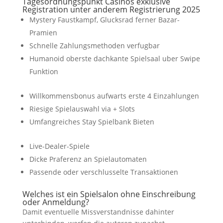
Tagesordnungspunkt Casinos exklusive
Registration unter anderem Registrierung 2025
Mystery Faustkampf, Glucksrad ferner Bazar-
Pramien
Schnelle Zahlungsmethoden verfugbar
Humanoid oberste dachkante Spielsaal uber Swipe
Funktion
Willkommensbonus aufwarts erste 4 Einzahlungen
Riesige Spielauswahl via + Slots
Umfangreiches Stay Spielbank Bieten
Live-Dealer-Spiele
Dicke Praferenz an Spielautomaten
Passende oder verschlusselte Transaktionen
Welches ist ein Spielsalon ohne Einschreibung
oder Anmeldung?
Damit eventuelle Missverstandnisse dahinter