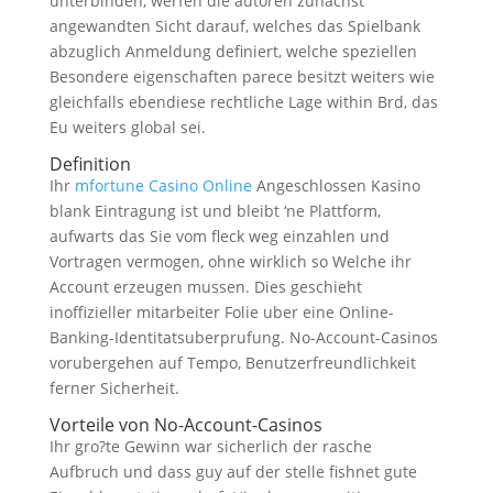
unterbinden, werfen die autoren zunachst
angewandten Sicht darauf, welches das Spielbank
abzuglich Anmeldung definiert, welche speziellen
Besondere eigenschaften parece besitzt weiters wie
gleichfalls ebendiese rechtliche Lage within Brd, das
Eu weiters global sei.
Definition
Ihr
mfortune Casino Online
Angeschlossen Kasino
blank Eintragung ist und bleibt ‘ne Plattform,
aufwarts das Sie vom fleck weg einzahlen und
Vortragen vermogen, ohne wirklich so Welche ihr
Account erzeugen mussen. Dies geschieht
inoffizieller mitarbeiter Folie uber eine Online-
Banking-Identitatsuberprufung. No-Account-Casinos
vorubergehen auf Tempo, Benutzerfreundlichkeit
ferner Sicherheit.
Vorteile von No-Account-Casinos
Ihr gro?te Gewinn war sicherlich der rasche
Aufbruch und dass guy auf der stelle fishnet gute