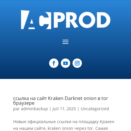
ссылка на сайт Kraken Darknet onion в tor
браузере
par
adminbackup
|
Juil 11, 2025
|
Uncategorized
Новые официальные ссылки на площадку Кракен
на нашем сайте, kraken onion через tor. Самая