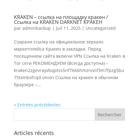
KRAKEN – ссылка на площадку кракен /
Ссылка на KRAKEN DARKNET КРАКЕН
par
adminbackup
|
Juil 11, 2025
|
Uncategorized
Сохрани ссылку на официальное зеркало
маркетплейса Кракен в закладки. Перед
посещением сайта включи VPN Ссылка на Kraken в
Tor сети РЕКОМЕНДУЕМ (Всегда доступна) –
kraken2zgevrayvbqptss5nf7666hmznonf3m7fpzg5bu
75txmbxfcqd.onion Ссылка на кракен в обычном
браузере –...
« Entrées précédentes
Articles récents