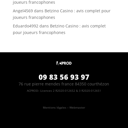
joueurs francophones
Angel4569
dans
Betzino Casino : avis complet pour
joueurs francophones
Eduardo4992
dans
Betzino Casino : avis complet
pour joueurs francophones
09 83 56 93 97
76 rue pierre mendes france 84350 courthézon
ACPROD– Licences 2 R2020-012652 & 3 R2020-012651
Mentions légales – Webmaster